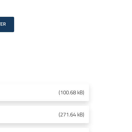
TER
(
100.68 kB
)
(
271.64 kB
)