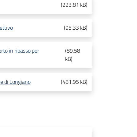
(
223.81 kB
)
fettivo
(
95.33 kB
)
rto in ribasso per
(
89.58
kB
)
e di Longiano
(
481.95 kB
)