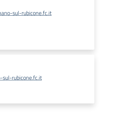
no-sul-rubicone.fc.it
sul-rubicone.fc.it