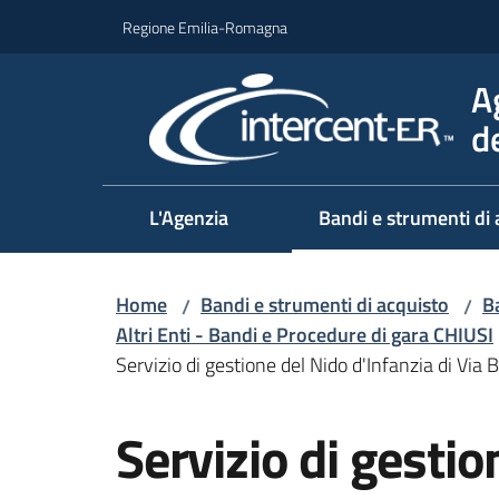
Vai al contenuto
Vai alla navigazione
Vai al footer
Regione Emilia-Romagna
A
d
L'Agenzia
Bandi e strumenti di 
Home
Bandi e strumenti di acquisto
Ba
/
/
Altri Enti - Bandi e Procedure di gara CHIUSI
Servizio di gestione del Nido d'Infanzia di Via
Salta al contenuto
Servizio di gestio