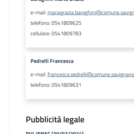
e-mail:
mariagrazia.baraghini@comune.savigna
telefono:
0541809625
cellulare:
0541809783
Pedrelli Francesca
e-mail:
francesca.pedrelli@comune.savignano-
telefono:
0541809631
Pubblicità legale
PVL/ANAC (30/07/2024)