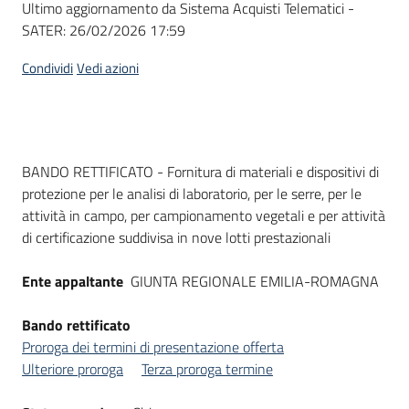
Ultimo aggiornamento da Sistema Acquisti Telematici -
acquisto
SATER:
26/02/2026 17:59
Condividi
Vedi azioni
Supporto
Piattaforme
Dati del bando
BANDO RETTIFICATO - Fornitura di materiali e dispositivi di
telematiche
protezione per le analisi di laboratorio, per le serre, per le
attività in campo, per campionamento vegetali e per attività
di certificazione suddivisa in nove lotti prestazionali
Ente appaltante
GIUNTA REGIONALE EMILIA-ROMAGNA
English
Bando rettificato
site
Proroga dei termini di presentazione offerta
Ulteriore proroga
Terza proroga termine