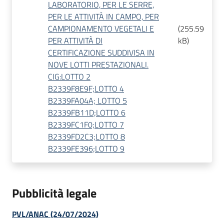
LABORATORIO, PER LE SERRE,
PER LE ATTIVITÀ IN CAMPO, PER
CAMPIONAMENTO VEGETALI E
(
255.59
PER ATTIVITÀ DI
kB
)
CERTIFICAZIONE SUDDIVISA IN
NOVE LOTTI PRESTAZIONALI.
CIG:LOTTO 2
B2339F8E9F;LOTTO 4
B2339FA04A; LOTTO 5
B2339FB11D;LOTTO 6
B2339FC1F0;LOTTO 7
B2339FD2C3;LOTTO 8
B2339FE396;LOTTO 9
Pubblicità legale
PVL/ANAC (24/07/2024)