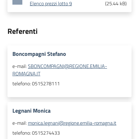
Elenco prezzi lotto 9
(
25.44 kB
)
Referenti
Boncompagni Stefano
e-mail:
SBONCOMPAGNI@REGIONE.EMILIA-
ROMAGNA.IT
telefono:
0515278111
Legnani Monica
e-mail:
monica.legnani@regione.emilia-romagna.it
telefono:
0515274433