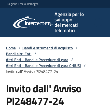
Vai al contenuto
Vai alla navigazione
Vai al footer
Regione Emilia-Romagna
Agenzia per lo
Agenzia
sviluppo
per lo
dei mercati
sviluppo
telematici
dei
mercati
telematici
Home
/
Bandi e strumenti di acquisto
/
Bandi altri Enti
/
Altri Enti - Bandi e Procedure di gara
/
Altri Enti - Bandi e Procedure di gara CHIUSI
/
L'Agenzia
Invito dall' Avviso PI248477-24
Invito dall' Avviso
Salta al contenuto
Bandi
e
PI248477-24
strumenti
di