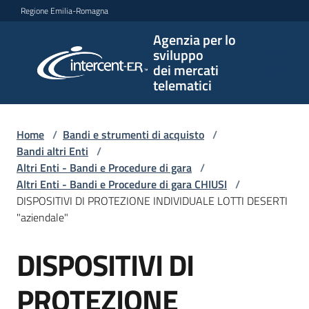
Vai al contenuto
Vai alla navigazione
Vai al footer
Regione Emilia-Romagna
Agenzia per lo
Agenzia
sviluppo
per lo
dei mercati
sviluppo
telematici
dei
mercati
telematici
Home
/
Bandi e strumenti di acquisto
/
Bandi altri Enti
/
Altri Enti - Bandi e Procedure di gara
/
Altri Enti - Bandi e Procedure di gara CHIUSI
/
L'Agenzia
DISPOSITIVI DI PROTEZIONE INDIVIDUALE LOTTI DESERTI
"aziendale"
DISPOSITIVI DI
Bandi
Salta al contenuto
e
strumenti
PROTEZIONE
di