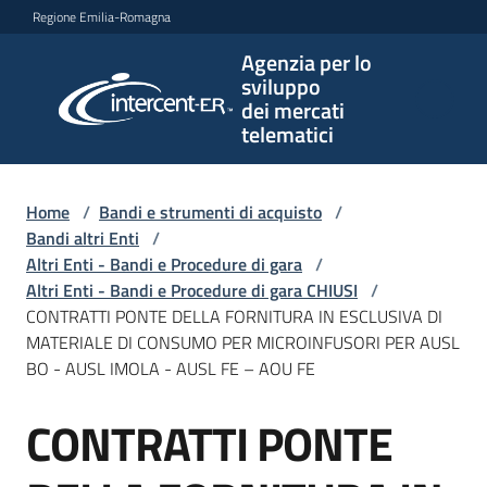
Vai al contenuto
Vai alla navigazione
Vai al footer
Regione Emilia-Romagna
Agenzia per lo
Agenzia
sviluppo
per lo
dei mercati
sviluppo
telematici
dei
mercati
telematici
Home
/
Bandi e strumenti di acquisto
/
Bandi altri Enti
/
Altri Enti - Bandi e Procedure di gara
/
Altri Enti - Bandi e Procedure di gara CHIUSI
/
L'Agenzia
CONTRATTI PONTE DELLA FORNITURA IN ESCLUSIVA DI
MATERIALE DI CONSUMO PER MICROINFUSORI PER AUSL
BO - AUSL IMOLA - AUSL FE – AOU FE
Bandi
CONTRATTI PONTE
e
Salta al contenuto
strumenti
di