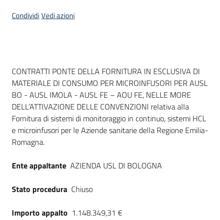
Seguici
Condividi
Vedi azioni
su
Dati del bando
CONTRATTI PONTE DELLA FORNITURA IN ESCLUSIVA DI
MATERIALE DI CONSUMO PER MICROINFUSORI PER AUSL
BO - AUSL IMOLA - AUSL FE – AOU FE, NELLE MORE
DELL’ATTIVAZIONE DELLE CONVENZIONI relativa alla
Fornitura di sistemi di monitoraggio in continuo, sistemi HCL
e microinfusori per le Aziende sanitarie della Regione Emilia-
Romagna.
Ente appaltante
AZIENDA USL DI BOLOGNA
Stato procedura
Chiuso
Importo appalto
1.148.349,31 €