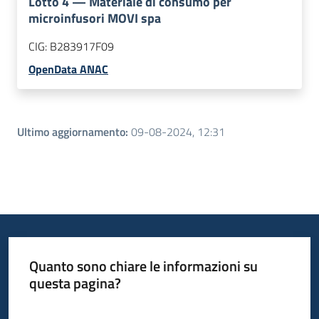
Lotto
4
—
Materiale di consumo per
microinfusori MOVI spa
CIG:
B283917F09
OpenData ANAC
Ultimo aggiornamento
:
09-08-2024, 12:31
Quanto sono chiare le informazioni su
questa pagina?
Valuta da 1 a 5 stelle