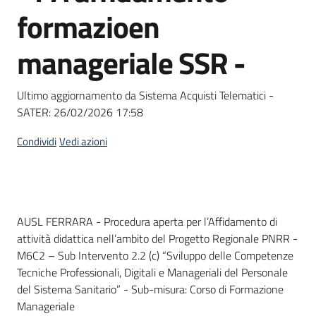
acquisto
formazioen
manageriale SSR -
Supporto
Ultimo aggiornamento da Sistema Acquisti Telematici -
SATER:
26/02/2026 17:58
Piattaforme
telematiche
Condividi
Vedi azioni
Dati del bando
AUSL FERRARA - Procedura aperta per l’Affidamento di
attività didattica nell’ambito del Progetto Regionale PNRR -
English
M6C2 – Sub Intervento 2.2 (c) “Sviluppo delle Competenze
site
Tecniche Professionali, Digitali e Manageriali del Personale
del Sistema Sanitario” - Sub-misura: Corso di Formazione
Manageriale