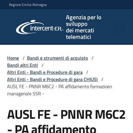
Vai al contenuto
Vai alla navigazione
Vai al footer
Regione Emilia-Romagna
Agenzia per lo
Agenzia
sviluppo
per lo
dei mercati
sviluppo
telematici
dei
mercati
telematici
Home
/
Bandi e strumenti di acquisto
/
Bandi altri Enti
/
Altri Enti - Bandi e Procedure di gara
/
Altri Enti - Bandi e Procedure di gara CHIUSI
/
L'Agenzia
AUSL FE - PNNR M6C2 - PA affidamento formazioen
manageriale SSR -
AUSL FE - PNNR M6C2
Bandi
Salta al contenuto
e
strumenti
- PA affidamento
di