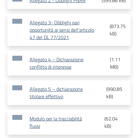
Allegato 2 - Obblighi PNRR
(
595.86 kB
)
Allegato 3- Obblighi pari
(
873.75
opportunità ai sensi dell’articolo
kB
)
47 del DL 77/2021
Allegato 4 – Dichiarazione
(
1.11
conflitto di interesse
MB
)
Allegato 5 – dichiarazione
(
990.85
titolare effettivo
kB
)
Modulo per la tracciabilità
(
62.04
flussi
kB
)