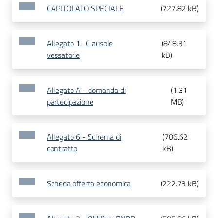
CAPITOLATO SPECIALE
(
727.82 kB
)
Allegato 1- Clausole
(
848.31
vessatorie
kB
)
Allegato A - domanda di
(
1.31
partecipazione
MB
)
Allegato 6 - Schema di
(
786.62
contratto
kB
)
Scheda offerta economica
(
222.73 kB
)