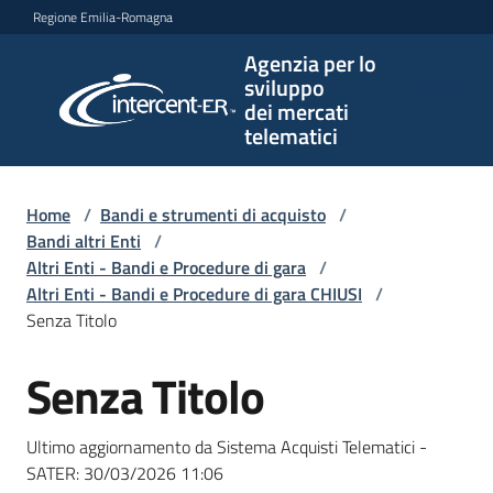
Vai al contenuto
Vai alla navigazione
Vai al footer
Regione Emilia-Romagna
Agenzia per lo
Agenzia
sviluppo
per lo
dei mercati
sviluppo
telematici
dei
mercati
telematici
Home
/
Bandi e strumenti di acquisto
/
Bandi altri Enti
/
Altri Enti - Bandi e Procedure di gara
/
Altri Enti - Bandi e Procedure di gara CHIUSI
/
L'Agenzia
Senza Titolo
Senza Titolo
Salta al contenuto
Bandi
e
Ultimo aggiornamento da Sistema Acquisti Telematici -
strumenti
SATER:
30/03/2026 11:06
di