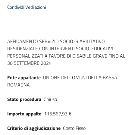
acquisto
Condividi
Vedi azioni
Supporto
Dati del bando
AFFIDAMENTO SERVIZIO SOCIO-RIABILITATIVO
RESIDENZIALE CON INTERVENTI SOCIO-EDUCATIVI
Piattaforme
PERSONALIZZATI A FAVORE DI DISABILE GRAVE FINO AL
telematiche
30 SETTEMBRE 2024
Ente appaltante
UNIONE DEI COMUNI DELLA BASSA
ROMAGNA
Stato procedura
Chiuso
English
site
Importo appalto
115.567,93 €
Criterio di aggiudicazione
Costo Fisso