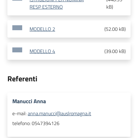
RESP ESTERNO
kB
)
MODELLO 2
(
52.00 kB
)
MODELLO 4
(
39.00 kB
)
Referenti
Manucci Anna
e-mail:
anna.manucci@auslromagna.it
telefono:
0547394126