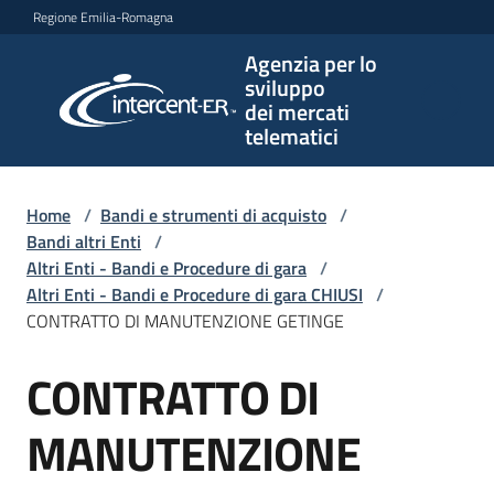
Vai al contenuto
Vai alla navigazione
Vai al footer
Regione Emilia-Romagna
Agenzia per lo
Agenzia
sviluppo
per lo
dei mercati
sviluppo
telematici
dei
mercati
telematici
Home
/
Bandi e strumenti di acquisto
/
Bandi altri Enti
/
Altri Enti - Bandi e Procedure di gara
/
Altri Enti - Bandi e Procedure di gara CHIUSI
/
L'Agenzia
CONTRATTO DI MANUTENZIONE GETINGE
CONTRATTO DI
Salta al contenuto
Bandi
e
MANUTENZIONE
strumenti
di