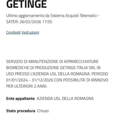
GETINGE
acquisto
Ultimo aggiornamento da Sistema Acquisti Telematici -
SATER:
26/02/2026 17:55
Supporto
Condividi
Vedi azioni
Piattaforme
telematiche
Dati del bando
SERVIZIO DI MANUTENZIONE DI APPARECCHIATURE
BIOMEDICHE DI PRODUZIONE GETINGE ITALIA SRL IN
USO PRESSO L’AZIENDA USL DELLA ROMAGNA. PERIODO
01/01/2024 - 31/12/2026 CON POSSIBILITA’ DI RINNOVO
PER ULTERIORI 2 ANNI.
English
site
Ente appaltante
AZIENDA USL DELLA ROMAGNA
Stato procedura
Chiuso