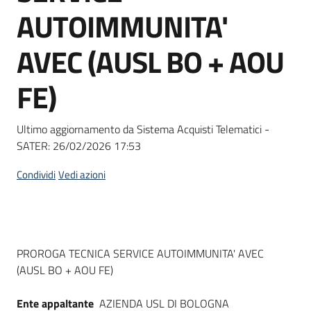
acquisto
AUTOIMMUNITA'
AVEC (AUSL BO + AOU
Supporto
FE)
Piattaforme
Ultimo aggiornamento da Sistema Acquisti Telematici -
telematiche
SATER:
26/02/2026 17:53
Condividi
Vedi azioni
English
Dati del bando
PROROGA TECNICA SERVICE AUTOIMMUNITA' AVEC
site
(AUSL BO + AOU FE)
Ente appaltante
AZIENDA USL DI BOLOGNA