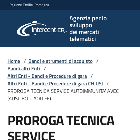
Vai al contenuto
Vai alla navigazione
Vai al footer
Regione Emilia-Romagna
Agenzia per lo
Agenzia
sviluppo
per lo
dei mercati
sviluppo
telematici
dei
mercati
telematici
Home
/
Bandi e strumenti di acquisto
/
Bandi altri Enti
/
Altri Enti - Bandi e Procedure di gara
/
Altri Enti - Bandi e Procedure di gara CHIUSI
/
L'Agenzia
PROROGA TECNICA SERVICE AUTOIMMUNITA' AVEC
(AUSL BO + AOU FE)
PROROGA TECNICA
Bandi
Salta al contenuto
e
strumenti
SERVICE
di