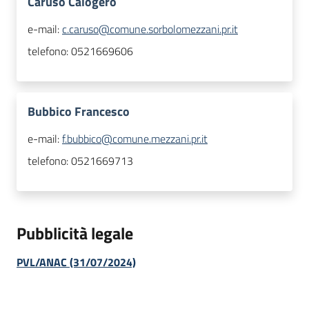
Caruso Calogero
e-mail:
c.caruso@comune.sorbolomezzani.pr.it
telefono:
0521669606
Bubbico Francesco
e-mail:
f.bubbico@comune.mezzani.pr.it
telefono:
0521669713
Pubblicità legale
PVL/ANAC (31/07/2024)