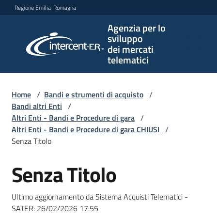
Vai al contenuto
Vai alla navigazione
Vai al footer
Regione Emilia-Romagna
Agenzia per lo
Agenzia
sviluppo
per lo
dei mercati
sviluppo
telematici
dei
mercati
telematici
Home
/
Bandi e strumenti di acquisto
/
Bandi altri Enti
/
Altri Enti - Bandi e Procedure di gara
/
Altri Enti - Bandi e Procedure di gara CHIUSI
/
L'Agenzia
Senza Titolo
Senza Titolo
Salta al contenuto
Bandi
e
Ultimo aggiornamento da Sistema Acquisti Telematici -
strumenti
SATER:
26/02/2026 17:55
di