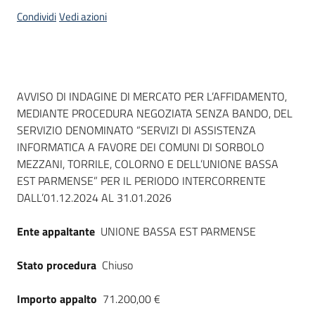
acquisto
Condividi
Vedi azioni
Supporto
Dati del bando
AVVISO DI INDAGINE DI MERCATO PER L’AFFIDAMENTO,
MEDIANTE PROCEDURA NEGOZIATA SENZA BANDO, DEL
Piattaforme
SERVIZIO DENOMINATO “SERVIZI DI ASSISTENZA
telematiche
INFORMATICA A FAVORE DEI COMUNI DI SORBOLO
MEZZANI, TORRILE, COLORNO E DELL’UNIONE BASSA
EST PARMENSE” PER IL PERIODO INTERCORRENTE
DALL’01.12.2024 AL 31.01.2026
Ente appaltante
UNIONE BASSA EST PARMENSE
English
site
Stato procedura
Chiuso
Importo appalto
71.200,00 €