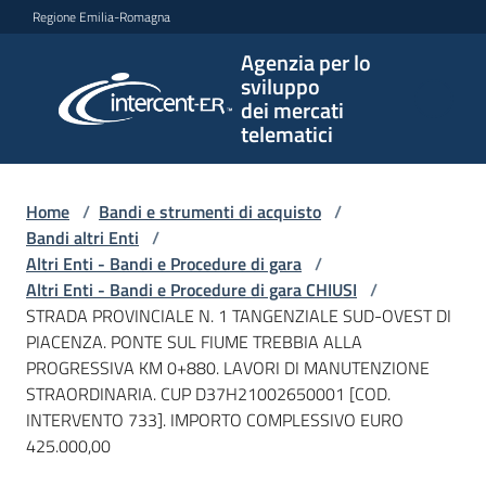
Vai al contenuto
Vai alla navigazione
Vai al footer
Regione Emilia-Romagna
Agenzia per lo
Agenzia
sviluppo
per lo
dei mercati
sviluppo
telematici
dei
mercati
telematici
Home
/
Bandi e strumenti di acquisto
/
Bandi altri Enti
/
Altri Enti - Bandi e Procedure di gara
/
Altri Enti - Bandi e Procedure di gara CHIUSI
/
L'Agenzia
STRADA PROVINCIALE N. 1 TANGENZIALE SUD-OVEST DI
PIACENZA. PONTE SUL FIUME TREBBIA ALLA
PROGRESSIVA KM 0+880. LAVORI DI MANUTENZIONE
STRAORDINARIA. CUP D37H21002650001 [COD.
Bandi
INTERVENTO 733]. IMPORTO COMPLESSIVO EURO
e
425.000,00
strumenti
di