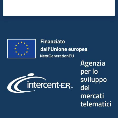
Agenzia
per lo
sviluppo
dei
mercati
telematici