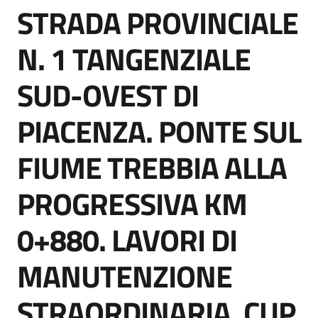
STRADA PROVINCIALE
acquisto
Salta al contenuto
N. 1 TANGENZIALE
Supporto
SUD-OVEST DI
PIACENZA. PONTE SUL
Piattaforme
telematiche
FIUME TREBBIA ALLA
PROGRESSIVA KM
0+880. LAVORI DI
English
MANUTENZIONE
site
STRAORDINARIA. CUP