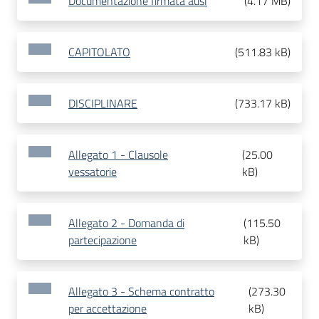
Documentazione firmata ausl
(
4.17 MB
)
CAPITOLATO
(
511.83 kB
)
DISCIPLINARE
(
733.17 kB
)
Allegato 1 - Clausole
(
25.00
vessatorie
kB
)
Allegato 2 - Domanda di
(
115.50
partecipazione
kB
)
Allegato 3 - Schema contratto
(
273.30
per accettazione
kB
)