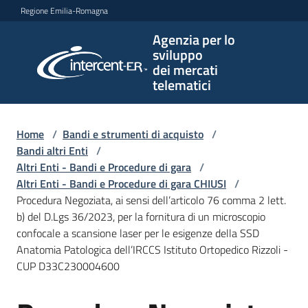
Vai al contenuto
Vai alla navigazione
Vai al footer
Regione Emilia-Romagna
Agenzia per lo
Agenzia
sviluppo
per lo
dei mercati
sviluppo
telematici
dei
mercati
telematici
Home
/
Bandi e strumenti di acquisto
/
Bandi altri Enti
/
Altri Enti - Bandi e Procedure di gara
/
Altri Enti - Bandi e Procedure di gara CHIUSI
/
L'Agenzia
Procedura Negoziata, ai sensi dell’articolo 76 comma 2 lett.
b) del D.Lgs 36/2023, per la fornitura di un microscopio
confocale a scansione laser per le esigenze della SSD
Anatomia Patologica dell’IRCCS Istituto Ortopedico Rizzoli -
Bandi
CUP D33C230004600
e
strumenti
di
Salta al contenuto