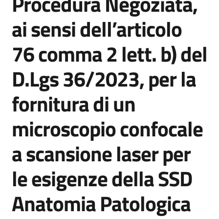
Procedura Negoziata,
acquisto
ai sensi dell’articolo
76 comma 2 lett. b) del
Supporto
D.Lgs 36/2023, per la
Piattaforme
fornitura di un
telematiche
microscopio confocale
a scansione laser per
le esigenze della SSD
English
site
Anatomia Patologica