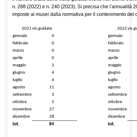
n. 288 (2022) e n. 240 (2023). Si precisa che l'annualità 202
imposte ai musei dalla normativa per il contenimento del 
2021
vis.guidate
2022
vis.g
gennaio
0
gennaio
febbraio
0
febbraio
marzo
0
marzo
aprile
0
aprile
maggio
2
maggio
giugno
4
giugno
luglio
4
luglio
agosto
11
agosto
settembre
3
settembre
ottobre
5
ottobre
novembre
27
novembre
dicembre
28
dicembre
tot.
84
tot.