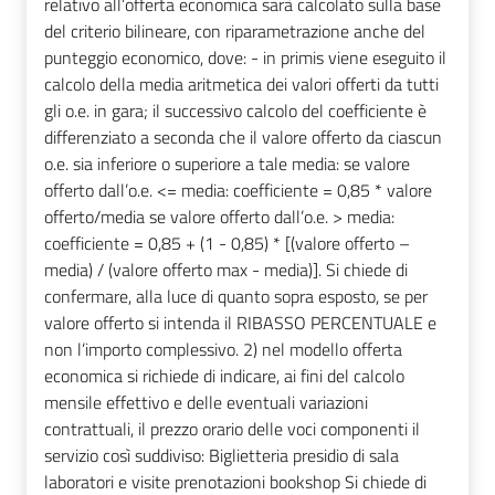
relativo all’offerta economica sarà calcolato sulla base
del criterio bilineare, con riparametrazione anche del
punteggio economico, dove: - in primis viene eseguito il
calcolo della media aritmetica dei valori offerti da tutti
gli o.e. in gara; il successivo calcolo del coefficiente è
differenziato a seconda che il valore offerto da ciascun
o.e. sia inferiore o superiore a tale media: se valore
offerto dall’o.e. <= media: coefficiente = 0,85 * valore
offerto/media se valore offerto dall’o.e. > media:
coefficiente = 0,85 + (1 - 0,85) * [(valore offerto –
media) / (valore offerto max - media)]. Si chiede di
confermare, alla luce di quanto sopra esposto, se per
valore offerto si intenda il RIBASSO PERCENTUALE e
non l’importo complessivo. 2) nel modello offerta
economica si richiede di indicare, ai fini del calcolo
mensile effettivo e delle eventuali variazioni
contrattuali, il prezzo orario delle voci componenti il
servizio così suddiviso: Biglietteria presidio di sala
laboratori e visite prenotazioni bookshop Si chiede di