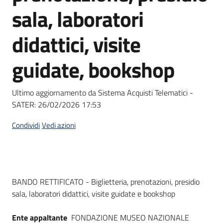
acquisto
sala, laboratori
didattici, visite
Supporto
guidate, bookshop
Piattaforme
Ultimo aggiornamento da Sistema Acquisti Telematici -
telematiche
SATER:
26/02/2026 17:53
Condividi
Vedi azioni
English
Dati del bando
BANDO RETTIFICATO - Biglietteria, prenotazioni, presidio
site
sala, laboratori didattici, visite guidate e bookshop
Ente appaltante
FONDAZIONE MUSEO NAZIONALE