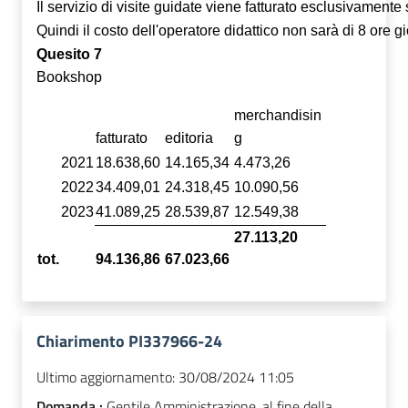
Il servizio di visite guidate viene fatturato esclusivament
Quindi il costo dell'operatore didattico non sarà di 8 ore gi
Quesito 7
Bookshop
merchandisin
fatturato
editoria
g
2021
18.638,60
14.165,34
4.473,26
2022
34.409,01
24.318,45
10.090,56
2023
41.089,25
28.539,87
12.549,38
27.113,20
tot.
94.136,86
67.023,66
Chiarimento PI337966-24
Ultimo aggiornamento:
30/08/2024 11:05
Domanda :
Gentile Amministrazione, al fine della