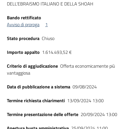
DELL'EBRAISMO ITALIANO E DELLA SHOAH
Seguici
su
Bando rettificato
Avviso di proroga
1
Stato procedura
Chiuso
Importo appalto
1.614.493,52 €
Criterio di aggiudicazione
Offerta economicamente più
vantaggiosa
Data di pubblicazione a sistema
09/08/2024
Termine richiesta chiarimenti
13/09/2024 13:00
Termine presentazione delle offerte
20/09/2024 13:00
Apertura busta amministrativa
25/09/2024 11:00