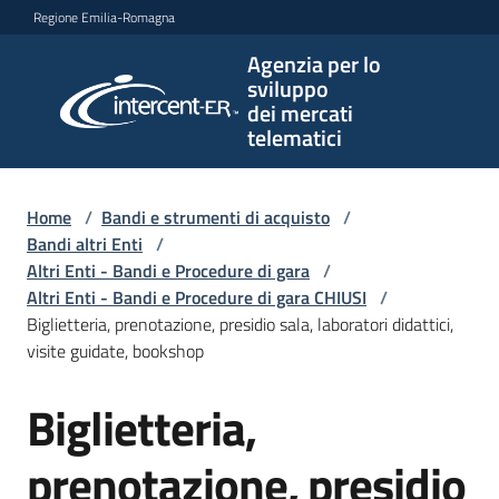
Vai al contenuto
Vai alla navigazione
Vai al footer
Regione Emilia-Romagna
Agenzia per lo
Agenzia
sviluppo
per lo
dei mercati
sviluppo
telematici
dei
mercati
telematici
Home
/
Bandi e strumenti di acquisto
/
Bandi altri Enti
/
Altri Enti - Bandi e Procedure di gara
/
Altri Enti - Bandi e Procedure di gara CHIUSI
/
L'Agenzia
Biglietteria, prenotazione, presidio sala, laboratori didattici,
visite guidate, bookshop
Biglietteria,
Bandi
Salta al contenuto
e
strumenti
prenotazione, presidio
di