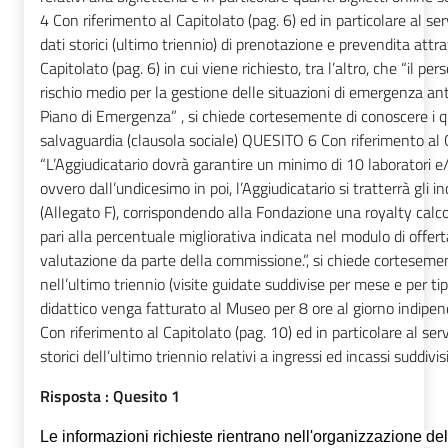
4 Con riferimento al Capitolato (pag. 6) ed in particolare al se
dati storici (ultimo triennio) di prenotazione e prevendita at
Capitolato (pag. 6) in cui viene richiesto, tra l’altro, che “il 
rischio medio per la gestione delle situazioni di emergenza an
Piano di Emergenza” , si chiede cortesemente di conoscere i qu
salvaguardia (clausola sociale) QUESITO 6 Con riferimento al Ca
“L’Aggiudicatario dovrà garantire un minimo di 10 laboratori e/o
ovvero dall’undicesimo in poi, l’Aggiudicatario si tratterrà gli in
(Allegato F), corrispondendo alla Fondazione una royalty calco
pari alla percentuale migliorativa indicata nel modulo di offe
valutazione da parte della commissione.”, si chiede cortesemente
nell’ultimo triennio (visite guidate suddivise per mese e per 
didattico venga fatturato al Museo per 8 ore al giorno indi
Con riferimento al Capitolato (pag. 10) ed in particolare al se
storici dell’ultimo triennio relativi a ingressi ed incassi suddiv
Risposta :
Quesito 1
Le informazioni richieste rientrano nell'organizzazione del