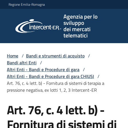
Vai al contenuto
Vai alla navigazione
Vai al footer
Regione Emilia-Romagna
Agenzia per lo
Agenzia
sviluppo
per lo
dei mercati
sviluppo
telematici
dei
mercati
telematici
Home
/
Bandi e strumenti di acquisto
/
Bandi altri Enti
/
Altri Enti - Bandi e Procedure di gara
/
Altri Enti - Bandi e Procedure di gara CHIUSI
/
L'Agenzia
Art. 76, c. 4 lett. b) - Fornitura di sistemi di terapia a
pressione negativa, ex lotti 1, 2, 3 Intercent-ER
Art. 76, c. 4 lett. b) -
Bandi
Salta al contenuto
e
strumenti
Fornitura di sistemi di
di