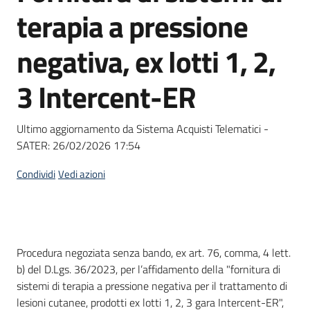
acquisto
terapia a pressione
negativa, ex lotti 1, 2,
Supporto
3 Intercent-ER
Piattaforme
Ultimo aggiornamento da Sistema Acquisti Telematici -
telematiche
SATER:
26/02/2026 17:54
Condividi
Vedi azioni
English
Dati del bando
Procedura negoziata senza bando, ex art. 76, comma, 4 lett.
site
b) del D.Lgs. 36/2023, per l’affidamento della "fornitura di
sistemi di terapia a pressione negativa per il trattamento di
lesioni cutanee, prodotti ex lotti 1, 2, 3 gara Intercent-ER",