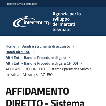
Vai al contenuto
Vai alla navigazione
Vai al footer
Regione Emilia-Romagna
Agenzia per lo
Agenzia
sviluppo
per lo
dei mercati
sviluppo
telematici
dei
mercati
telematici
Home
/
Bandi e strumenti di acquisto
/
Bandi altri Enti
/
Altri Enti - Bandi e Procedure di gara
/
Altri Enti - Bandi e Procedure di gara CHIUSI
/
L'Agenzia
AFFIDAMENTO DIRETTO - Sistema riparazione valvola
mitralica - Mitraclips -AOUBO
AFFIDAMENTO
Bandi
Salta al contenuto
e
strumenti
DIRETTO - Sistema
di