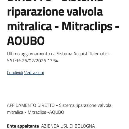
acquisto
riparazione valvola
mitralica - Mitraclips -
Supporto
AOUBO
Piattaforme
Ultimo aggiornamento da Sistema Acquisti Telematici -
telematiche
SATER:
26/02/2026 17:54
Condividi
Vedi azioni
English
Dati del bando
AFFIDAMENTO DIRETTO - Sistema riparazione valvola
site
mitralica - Mitraclips -AOUBO
Ente appaltante
AZIENDA USL DI BOLOGNA