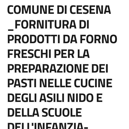
COMUNE DI CESENA
acquisto
Salta al contenuto
_FORNITURA DI
Supporto
PRODOTTI DA FORNO
FRESCHI PER LA
Piattaforme
telematiche
PREPARAZIONE DEI
PASTI NELLE CUCINE
DEGLI ASILI NIDO E
English
DELLA SCUOLE
site
DELL'INFANZIA-