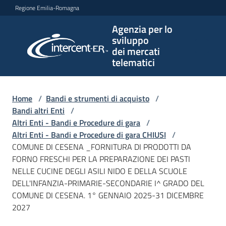
Vai al contenuto
Vai alla navigazione
Vai al footer
Regione Emilia-Romagna
Agenzia per lo
Agenzia
sviluppo
per lo
dei mercati
sviluppo
telematici
dei
mercati
telematici
Home
/
Bandi e strumenti di acquisto
/
Bandi altri Enti
/
Altri Enti - Bandi e Procedure di gara
/
Altri Enti - Bandi e Procedure di gara CHIUSI
/
L'Agenzia
COMUNE DI CESENA _FORNITURA DI PRODOTTI DA
FORNO FRESCHI PER LA PREPARAZIONE DEI PASTI
NELLE CUCINE DEGLI ASILI NIDO E DELLA SCUOLE
DELL'INFANZIA-PRIMARIE-SECONDARIE I^ GRADO DEL
Bandi
COMUNE DI CESENA. 1° GENNAIO 2025-31 DICEMBRE
e
2027
strumenti
di