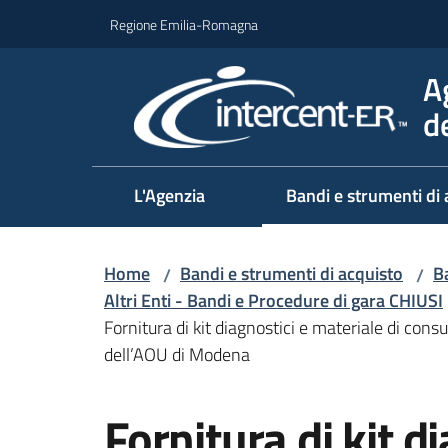
Vai al contenuto
Vai alla navigazione
Vai al footer
Regione Emilia-Romagna
A
d
L'Agenzia
Bandi e strumenti di 
Home
Bandi e strumenti di acquisto
Ba
/
/
Altri Enti - Bandi e Procedure di gara CHIUSI
Fornitura di kit diagnostici e materiale di co
dell’AOU di Modena
Salta al contenuto
Fornitura di kit d