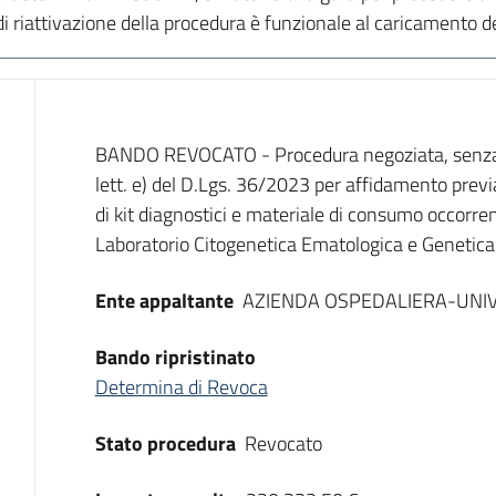
riattivazione della procedura è funzionale al caricamento del
Dati del bando
BANDO REVOCATO - Procedura negoziata, senza ba
lett. e) del D.Lgs. 36/2023 per affidamento previ
di kit diagnostici e materiale di consumo occorre
Laboratorio Citogenetica Ematologica e Genetic
Ente appaltante
AZIENDA OSPEDALIERA-UNIV
Bando ripristinato
Determina di Revoca
Stato procedura
Revocato