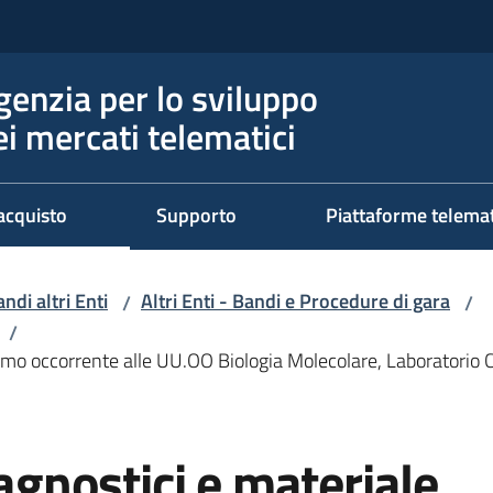
genzia per lo sviluppo
ei mercati telematici
acquisto
Supporto
Piattaforme telema
ndi altri Enti
Altri Enti - Bandi e Procedure di gara
/
/
/
nsumo occorrente alle UU.OO Biologia Molecolare, Laboratori
iagnostici e materiale