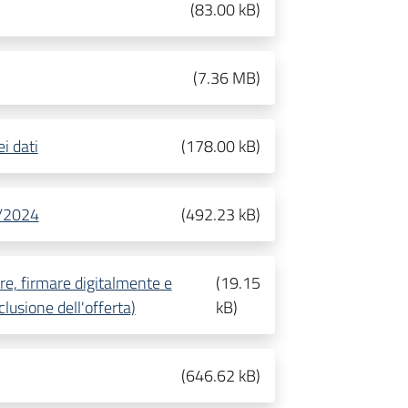
(
83.00 kB
)
(
7.36 MB
)
i dati
(
178.00 kB
)
8/2024
(
492.23 kB
)
e, firmare digitalmente e
(
19.15
lusione dell'offerta)
kB
)
(
646.62 kB
)