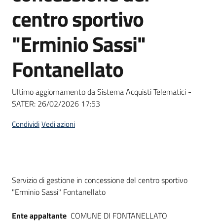
acquisto
centro sportivo
"Erminio Sassi"
Supporto
Fontanellato
Piattaforme
Ultimo aggiornamento da Sistema Acquisti Telematici -
telematiche
SATER:
26/02/2026 17:53
Condividi
Vedi azioni
English
Dati del bando
Servizio di gestione in concessione del centro sportivo
site
"Erminio Sassi" Fontanellato
Ente appaltante
COMUNE DI FONTANELLATO