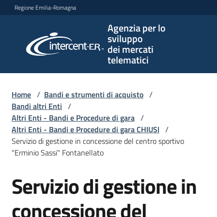
Vai al contenuto
Vai alla navigazione
Vai al footer
Regione Emilia-Romagna
Agenzia per lo
Agenzia
sviluppo
per lo
dei mercati
sviluppo
telematici
dei
mercati
telematici
Home
/
Bandi e strumenti di acquisto
/
Bandi altri Enti
/
Altri Enti - Bandi e Procedure di gara
/
Altri Enti - Bandi e Procedure di gara CHIUSI
/
L'Agenzia
Servizio di gestione in concessione del centro sportivo
"Erminio Sassi" Fontanellato
Servizio di gestione in
Bandi
Salta al contenuto
e
strumenti
concessione del
di