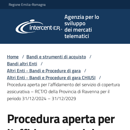
Vai al contenuto
Vai alla navigazione
Vai al footer
Regione Emilia-Romagna
Agenzia per lo
Agenzia
sviluppo
per lo
dei mercati
sviluppo
telematici
dei
mercati
telematici
Home
/
Bandi e strumenti di acquisto
/
Bandi altri Enti
/
Altri Enti - Bandi e Procedure di gara
/
Altri Enti - Bandi e Procedure di gara CHIUSI
/
L'Agenzia
Procedura aperta per l’affidamento del servizio di copertura
assicurativa – RCT/O della Provincia di Ravenna per il
periodo 31/12/2024 – 31/12/2029
Bandi
Procedura aperta per
e
Salta al contenuto
strumenti
di