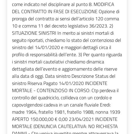
come indicato nel disciplinare al punto 8. MODIFICA
DEL CONTRATTO IN FASE DI ESECUZIONE Opzione di
proroga del contratto ai sensi dell’articolo 120 comma
10 e comma 11 del decreto legislativo 36/2023. 2)
SITUAZIONE SINISTRI In merito ai sinistri mortali di
seguito riportati, chiediamo lo stato del contenzioso del
sinistro del 14/01/2020 e maggiori dettagli circa il
profilo di responsabilità dell’ente. 3) Per quanto riguarda
i sinistri mortali cautelativi chiediamo dinamica
dettagliata dell’evento e aggiornamento delle riserve
alla data di oggi. Data sinistro Descrizione Status del
sinistro Riserva Pagato 14/01/2020 INCIDENTE
MORTALE - CONTENZIOSO IN CORSO: Ctp perdeva il
controllo del quadriciclo, collideva con un cordolo e
capovolgendosi cadeva in un canale fluviale Eredi:
madre 1964, fratello 1981, fratello 1988, nonna 1939
APERTO 150.000,00 € 0,00 23/04/2021 INCIDENTE
MORTALE (DENUNCIA CAUTELATIVA: NO RICHIESTA
DANNI) - Ctp veniva investito mentre attraversava la