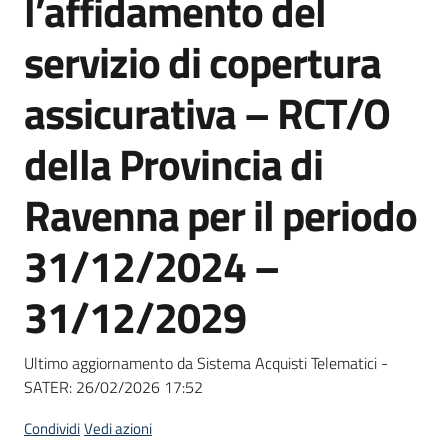
l’affidamento del
acquisto
servizio di copertura
Supporto
assicurativa – RCT/O
della Provincia di
Piattaforme
Ravenna per il periodo
telematiche
31/12/2024 –
31/12/2029
English
Ultimo aggiornamento da Sistema Acquisti Telematici -
site
SATER:
26/02/2026 17:52
Condividi
Vedi azioni