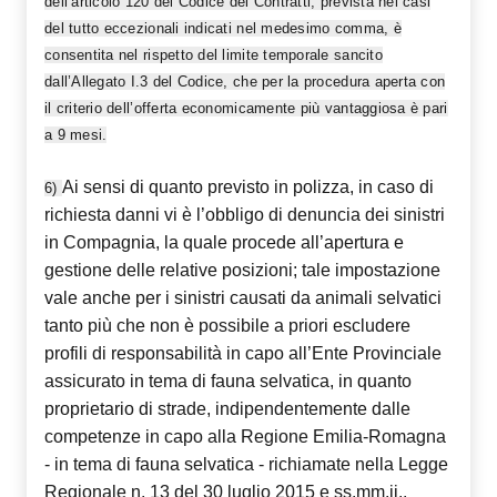
dell’articolo 120 del Codice dei Contratti, prevista nei casi
del tutto eccezionali indicati nel medesimo comma, è
consentita nel rispetto del limite temporale sancito
dall’Allegato I.3 del Codice, che per la procedura aperta con
il criterio dell’offerta economicamente più vantaggiosa è pari
a 9 mesi.
Ai sensi di quanto previsto in polizza, in caso di
6)
richiesta danni vi è l’obbligo di denuncia dei sinistri
in Compagnia, la quale procede all’apertura e
gestione delle relative posizioni; tale impostazione
vale anche per i sinistri causati da animali selvatici
tanto più che non è possibile a priori escludere
profili di responsabilità in capo all’Ente Provinciale
assicurato in tema di fauna selvatica, in quanto
proprietario di strade, indipendentemente dalle
competenze in capo alla Regione Emilia-Romagna
- in tema di fauna selvatica - richiamate nella Legge
Regionale n. 13 del 30 luglio 2015 e ss.mm.ii..