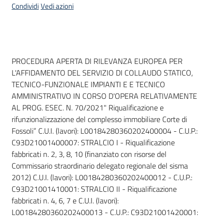
Condividi
Vedi azioni
Dati del bando
PROCEDURA APERTA DI RILEVANZA EUROPEA PER
L'AFFIDAMENTO DEL SERVIZIO DI COLLAUDO STATICO,
TECNICO-FUNZIONALE IMPIANTI E E TECNICO
AMMINISTRATIVO IN CORSO D'OPERA RELATIVAMENTE
AL PROG. ESEC. N. 70/2021" Riqualificazione e
rifunzionalizzazione del complesso immobiliare Corte di
Fossoli” C.U.I. (lavori): L00184280360202400004 - C.U.P.:
C93D21001400007: STRALCIO I - Riqualificazione
fabbricati n. 2, 3, 8, 10 (finanziato con risorse del
Commissario straordinario delegato regionale del sisma
2012) C.U.I. (lavori): L00184280360202400012 - C.U.P.:
C93D21001410001: STRALCIO II - Riqualificazione
fabbricati n. 4, 6, 7 e C.U.I. (lavori):
L00184280360202400013 - C.U.P.: C93D21001420001: