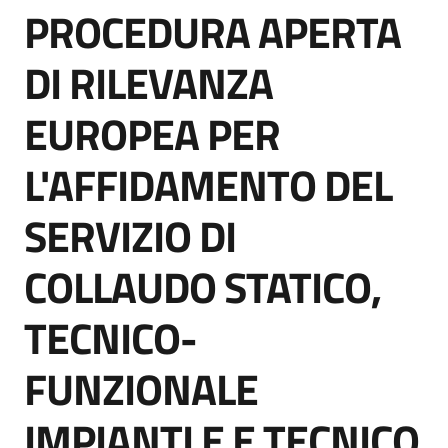
PROCEDURA APERTA
acquisto
Salta al contenuto
DI RILEVANZA
Supporto
EUROPEA PER
L'AFFIDAMENTO DEL
Piattaforme
telematiche
SERVIZIO DI
COLLAUDO STATICO,
TECNICO-
English
FUNZIONALE
site
IMPIANTI E E TECNICO