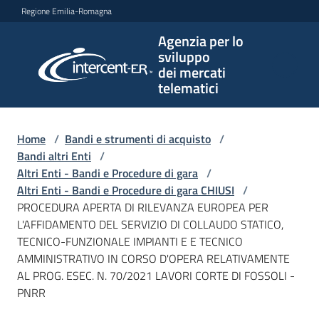
Vai al contenuto
Vai alla navigazione
Vai al footer
Regione Emilia-Romagna
Agenzia per lo
Agenzia
sviluppo
per lo
dei mercati
sviluppo
telematici
dei
mercati
telematici
Home
/
Bandi e strumenti di acquisto
/
Bandi altri Enti
/
Altri Enti - Bandi e Procedure di gara
/
Altri Enti - Bandi e Procedure di gara CHIUSI
/
L'Agenzia
PROCEDURA APERTA DI RILEVANZA EUROPEA PER
L'AFFIDAMENTO DEL SERVIZIO DI COLLAUDO STATICO,
TECNICO-FUNZIONALE IMPIANTI E E TECNICO
AMMINISTRATIVO IN CORSO D'OPERA RELATIVAMENTE
Bandi
AL PROG. ESEC. N. 70/2021 LAVORI CORTE DI FOSSOLI -
e
PNRR
strumenti
di