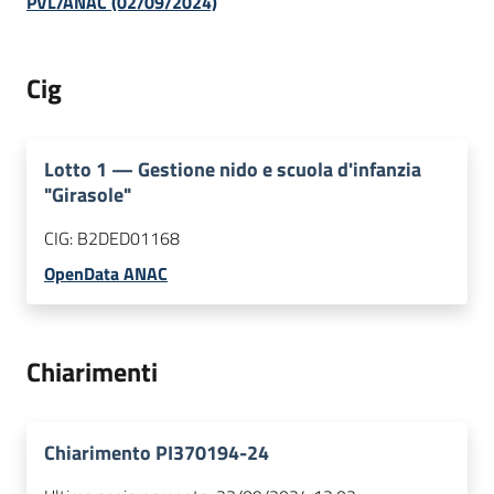
PVL/ANAC (02/09/2024)
Cig
Lotto
1
—
Gestione nido e scuola d'infanzia
"Girasole"
CIG:
B2DED01168
OpenData ANAC
Chiarimenti
Chiarimento PI370194-24