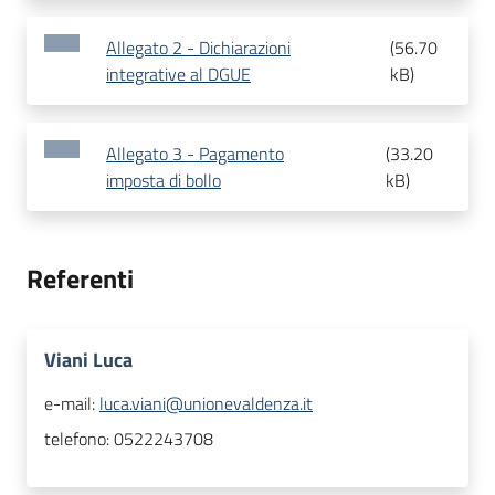
Allegato 2 - Dichiarazioni
(
56.70
integrative al DGUE
kB
)
Allegato 3 - Pagamento
(
33.20
imposta di bollo
kB
)
Referenti
Viani Luca
e-mail:
luca.viani@unionevaldenza.it
telefono:
0522243708