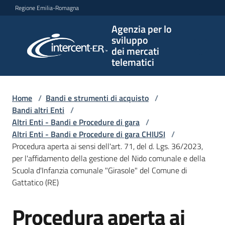
Vai al contenuto
Vai alla navigazione
Vai al footer
Regione Emilia-Romagna
Agenzia per lo
Agenzia
sviluppo
per lo
dei mercati
sviluppo
telematici
dei
mercati
telematici
Home
/
Bandi e strumenti di acquisto
/
Bandi altri Enti
/
Altri Enti - Bandi e Procedure di gara
/
Altri Enti - Bandi e Procedure di gara CHIUSI
/
L'Agenzia
Procedura aperta ai sensi dell'art. 71, del d. Lgs. 36/2023,
per l'affidamento della gestione del Nido comunale e della
Scuola d'Infanzia comunale "Girasole" del Comune di
Gattatico (RE)
Bandi
e
Procedura aperta ai
strumenti
Salta al contenuto
di