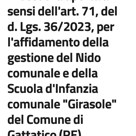
acquisto
sensi dell'art. 71, del
d. Lgs. 36/2023, per
Supporto
l'affidamento della
gestione del Nido
Piattaforme
telematiche
comunale e della
Scuola d'Infanzia
comunale "Girasole"
English
del Comune di
site
Gattatico (RE)