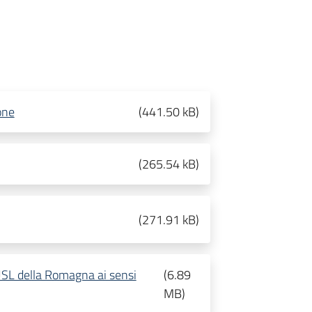
one
(
441.50 kB
)
(
265.54 kB
)
(
271.91 kB
)
USL della Romagna ai sensi
(
6.89
MB
)