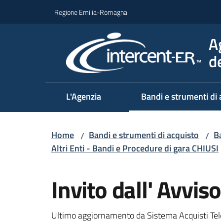
Vai al contenuto
Vai alla navigazione
Vai al footer
Regione Emilia-Romagna
A
d
L'Agenzia
Bandi e strumenti di 
Home
Bandi e strumenti di acquisto
Ba
/
/
Altri Enti - Bandi e Procedure di gara CHIUSI
Salta al contenuto
Invito dall' Avvi
Ultimo aggiornamento da Sistema Acquisti Tel