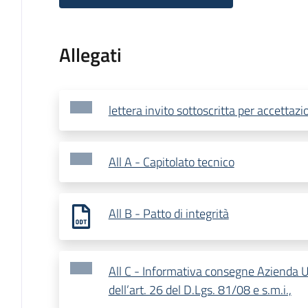
Allegati
lettera invito sottoscritta per accettazi
All A - Capitolato tecnico
All B - Patto di integrità
All C - Informativa consegne Azienda 
dell’art. 26 del D.Lgs. 81/08 e s.m.i.,