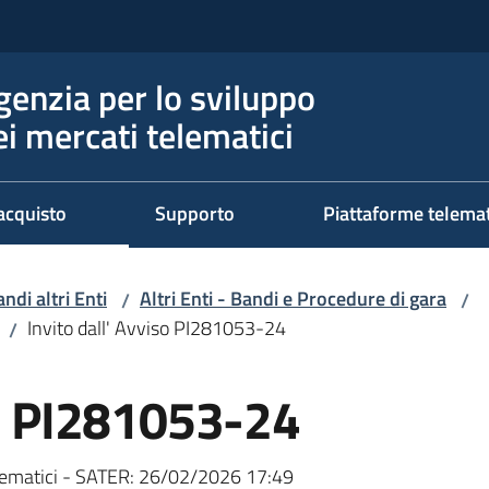
genzia per lo sviluppo
ei mercati telematici
acquisto
Supporto
Piattaforme telema
ndi altri Enti
Altri Enti - Bandi e Procedure di gara
/
/
Invito dall' Avviso PI281053-24
/
so PI281053-24
ematici - SATER:
26/02/2026 17:49