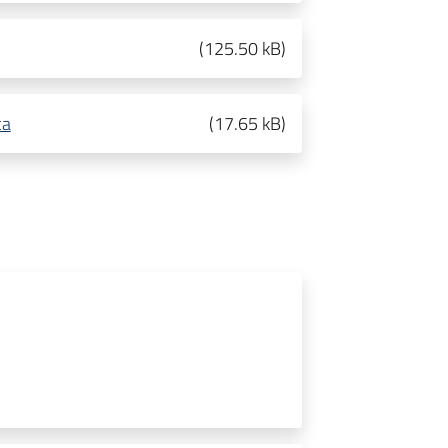
(
125.50 kB
)
ca
(
17.65 kB
)