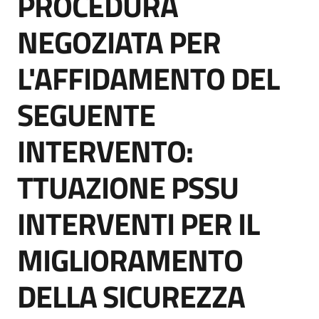
PROCEDURA
acquisto
NEGOZIATA PER
L'AFFIDAMENTO DEL
Supporto
SEGUENTE
Piattaforme
INTERVENTO:
telematiche
TTUAZIONE PSSU
INTERVENTI PER IL
MIGLIORAMENTO
English
site
DELLA SICUREZZA