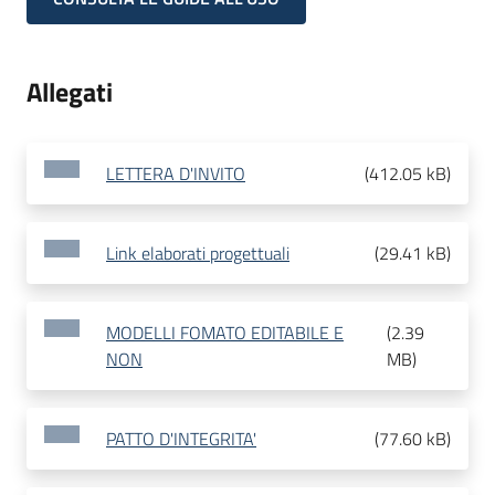
Allegati
LETTERA D'INVITO
(
412.05 kB
)
Link elaborati progettuali
(
29.41 kB
)
MODELLI FOMATO EDITABILE E
(
2.39
NON
MB
)
PATTO D'INTEGRITA'
(
77.60 kB
)