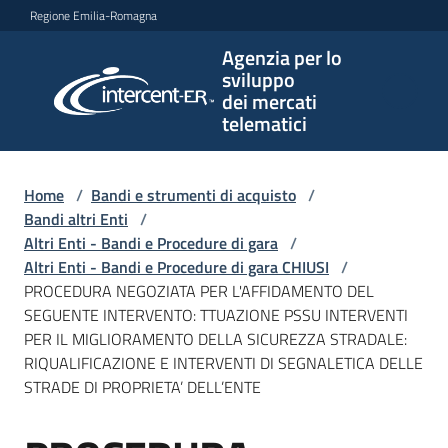
Vai al contenuto
Vai alla navigazione
Vai al footer
Regione Emilia-Romagna
Agenzia per lo
Agenzia
sviluppo
per lo
dei mercati
sviluppo
telematici
dei
mercati
telematici
Home
/
Bandi e strumenti di acquisto
/
Bandi altri Enti
/
Altri Enti - Bandi e Procedure di gara
/
Altri Enti - Bandi e Procedure di gara CHIUSI
/
L'Agenzia
PROCEDURA NEGOZIATA PER L'AFFIDAMENTO DEL
SEGUENTE INTERVENTO: TTUAZIONE PSSU INTERVENTI
PER IL MIGLIORAMENTO DELLA SICUREZZA STRADALE:
RIQUALIFICAZIONE E INTERVENTI DI SEGNALETICA DELLE
Bandi
STRADE DI PROPRIETA’ DELL’ENTE
e
strumenti
di
Salta al contenuto