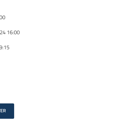
00
24 16:00
9:15
TER