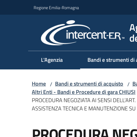
Vai al contenuto
Vai alla navigazione
Vai al footer
Regione Emilia-Romagna
A
d
L'Agenzia
Bandi e strumenti di 
Home
Bandi e strumenti di acquisto
Ba
/
/
Altri Enti - Bandi e Procedure di gara CHIUSI
PROCEDURA NEGOZIATA AI SENSI DELL’ART. 
ASSISTENZA TECNICA E MANUTENZIONE SU
Salta al contenuto
PROCEDURA NEGO