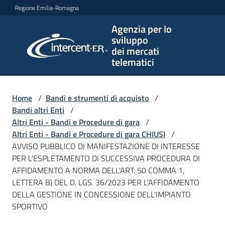
Vai al contenuto
Vai alla navigazione
Vai al footer
Regione Emilia-Romagna
Agenzia per lo
Agenzia
sviluppo
per lo
dei mercati
sviluppo
telematici
dei
mercati
telematici
Home
/
Bandi e strumenti di acquisto
/
Bandi altri Enti
/
Altri Enti - Bandi e Procedure di gara
/
Altri Enti - Bandi e Procedure di gara CHIUSI
/
L'Agenzia
AVVISO PUBBLICO DI MANIFESTAZIONE DI INTERESSE
PER L'ESPLETAMENTO DI SUCCESSIVA PROCEDURA DI
AFFIDAMENTO A NORMA DELL'ART. 50 COMMA 1,
LETTERA B) DEL D. LGS. 36/2023 PER L'AFFIDAMENTO
Bandi
DELLA GESTIONE IN CONCESSIONE DELL'IMPIANTO
e
SPORTIVO
strumenti
di