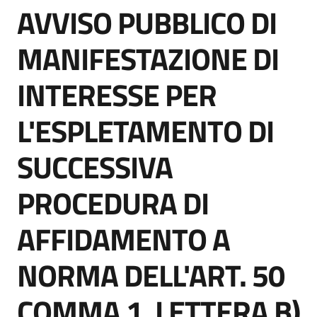
AVVISO PUBBLICO DI
acquisto
Salta al contenuto
MANIFESTAZIONE DI
Supporto
INTERESSE PER
L'ESPLETAMENTO DI
Piattaforme
telematiche
SUCCESSIVA
PROCEDURA DI
AFFIDAMENTO A
English
NORMA DELL'ART. 50
site
COMMA 1, LETTERA B)