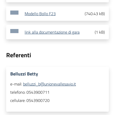
Modello Bollo F23
(
740.43 kB
)
link alla documentazione di gara
(
1 kB
)
Referenti
Belluzzi Betty
e-mail:
belluzzi_b@unionevallesavio.it
telefono:
0543900711
cellulare:
0543900720