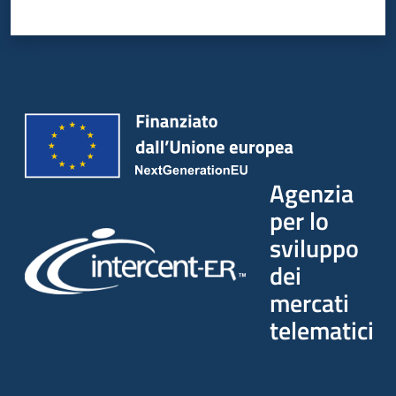
Agenzia
per lo
sviluppo
dei
mercati
telematici