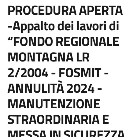
PROCEDURA APERTA
acquisto
Salta al contenuto
-Appalto dei lavori di
Supporto
“FONDO REGIONALE
MONTAGNA LR
Piattaforme
telematiche
2/2004 - FOSMIT -
ANNULITÀ 2024 -
MANUTENZIONE
English
STRAORDINARIA E
site
MESSA IN SICUREZZA