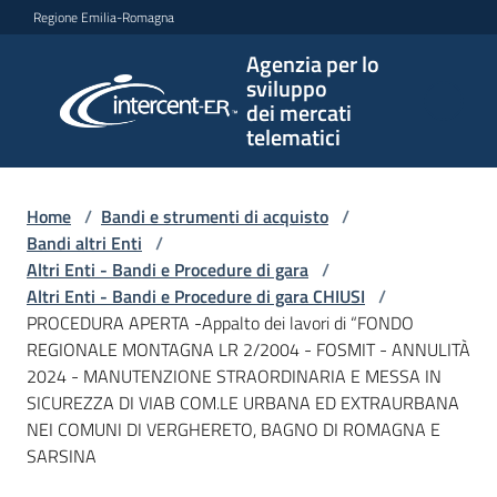
Vai al contenuto
Vai alla navigazione
Vai al footer
Regione Emilia-Romagna
Agenzia per lo
Agenzia
sviluppo
per lo
dei mercati
sviluppo
telematici
dei
mercati
telematici
Home
/
Bandi e strumenti di acquisto
/
Bandi altri Enti
/
Altri Enti - Bandi e Procedure di gara
/
Altri Enti - Bandi e Procedure di gara CHIUSI
/
L'Agenzia
PROCEDURA APERTA -Appalto dei lavori di “FONDO
REGIONALE MONTAGNA LR 2/2004 - FOSMIT - ANNULITÀ
2024 - MANUTENZIONE STRAORDINARIA E MESSA IN
SICUREZZA DI VIAB COM.LE URBANA ED EXTRAURBANA
Bandi
NEI COMUNI DI VERGHERETO, BAGNO DI ROMAGNA E
e
SARSINA
strumenti
di