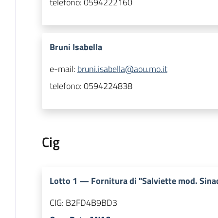
telefono:
0594222160
Bruni Isabella
e-mail:
bruni.isabella@aou.mo.it
telefono:
0594224838
Cig
Lotto
1
—
Fornitura di "Salviette mod. Sin
CIG:
B2FD4B9BD3