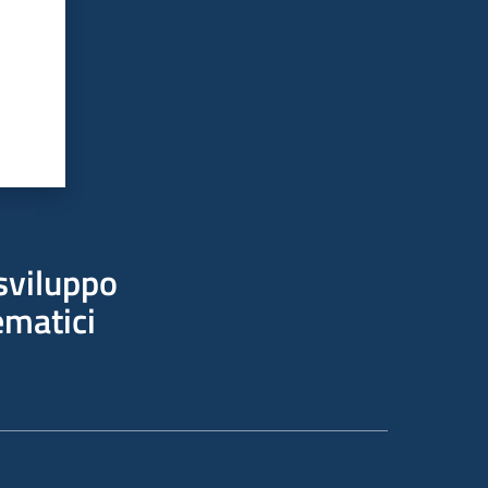
sviluppo
ematici