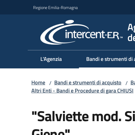
Vai al contenuto
Vai alla navigazione
Vai al footer
Regione Emilia-Romagna
A
d
L'Agenzia
Bandi e strumenti di 
Home
Bandi e strumenti di acquisto
Ba
/
/
Altri Enti - Bandi e Procedure di gara CHIUSI
Salta al contenuto
"Salviette mod. 
Giene"