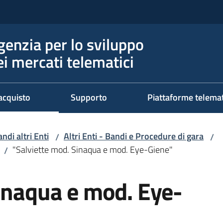
genzia per lo sviluppo
ei mercati telematici
acquisto
Supporto
Piattaforme telema
ndi altri Enti
Altri Enti - Bandi e Procedure di gara
/
/
"Salviette mod. Sinaqua e mod. Eye-Giene"
/
Sinaqua e mod. Eye-