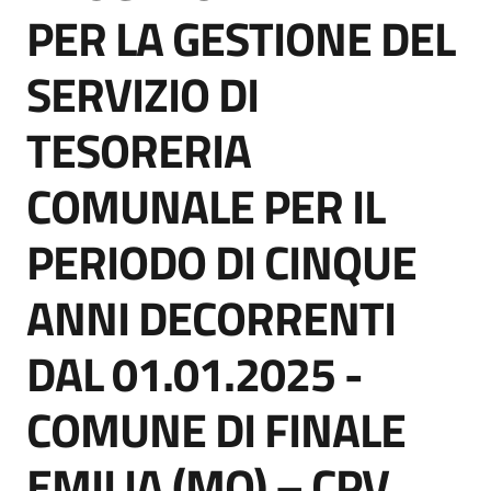
acquisto
PER LA GESTIONE DEL
SERVIZIO DI
Supporto
TESORERIA
COMUNALE PER IL
Piattaforme
telematiche
PERIODO DI CINQUE
ANNI DECORRENTI
DAL 01.01.2025 -
English
COMUNE DI FINALE
site
EMILIA (MO) – CPV