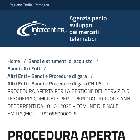
Vai al contenuto
Vai alla navigazione
Vai al footer
Regione Emilia-Romagna
Agenzia per lo
Agenzia
sviluppo
per lo
dei mercati
sviluppo
telematici
dei
mercati
telematici
Home
/
Bandi e strumenti di acquisto
/
Bandi altri Enti
/
Altri Enti - Bandi e Procedure di gara
/
Altri Enti - Bandi e Procedure di gara CHIUSI
/
L'Agenzia
PROCEDURA APERTA PER LA GESTIONE DEL SERVIZIO DI
TESORERIA COMUNALE PER IL PERIODO DI CINQUE ANNI
DECORRENTI DAL 01.01.2025 - COMUNE DI FINALE
EMILIA (MO) – CPV 66600000-6.
Bandi
e
PROCEDURA APERTA
strumenti
Salta al contenuto
di