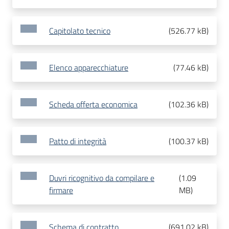
Capitolato tecnico
(
526.77 kB
)
Elenco apparecchiature
(
77.46 kB
)
Scheda offerta economica
(
102.36 kB
)
Patto di integrità
(
100.37 kB
)
Duvri ricognitivo da compilare e
(
1.09
firmare
MB
)
Schema di contratto
(
691.02 kB
)