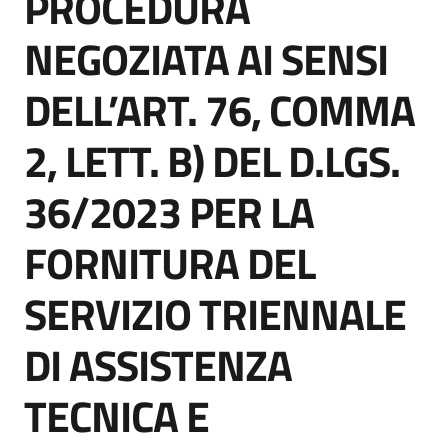
PROCEDURA
acquisto
NEGOZIATA AI SENSI
DELL’ART. 76, COMMA
Supporto
2, LETT. B) DEL D.LGS.
Piattaforme
36/2023 PER LA
telematiche
FORNITURA DEL
SERVIZIO TRIENNALE
DI ASSISTENZA
English
site
TECNICA E