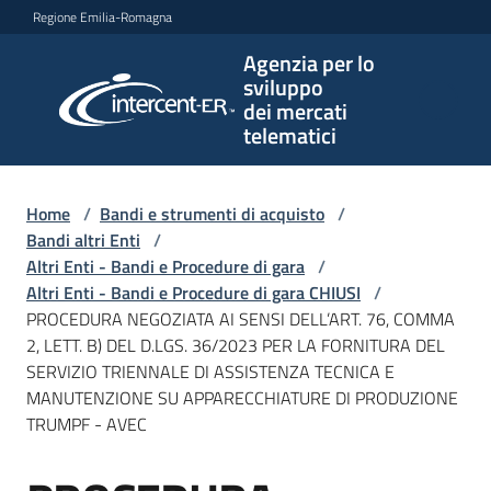
Vai al contenuto
Vai alla navigazione
Vai al footer
Regione Emilia-Romagna
Agenzia per lo
Agenzia
sviluppo
per lo
dei mercati
sviluppo
telematici
dei
mercati
telematici
Home
/
Bandi e strumenti di acquisto
/
Bandi altri Enti
/
Altri Enti - Bandi e Procedure di gara
/
Altri Enti - Bandi e Procedure di gara CHIUSI
/
L'Agenzia
PROCEDURA NEGOZIATA AI SENSI DELL’ART. 76, COMMA
2, LETT. B) DEL D.LGS. 36/2023 PER LA FORNITURA DEL
SERVIZIO TRIENNALE DI ASSISTENZA TECNICA E
MANUTENZIONE SU APPARECCHIATURE DI PRODUZIONE
Bandi
TRUMPF - AVEC
e
strumenti
di
Salta al contenuto