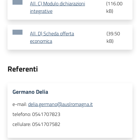
All. C) Modulo dichiarazioni
(
116.00
integrative
kB
)
All. D) Scheda offerta
(
39.50
economica
kB
)
Referenti
Germano Delia
e-mail:
delia.germano@auslromagna.it
telefono:
0541707823
cellulare:
0541707582