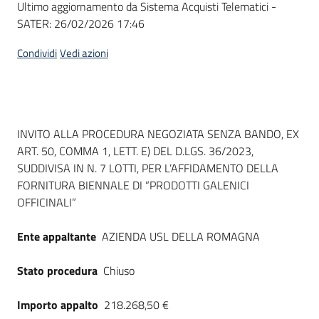
Ultimo aggiornamento da Sistema Acquisti Telematici -
acquisto
SATER:
26/02/2026 17:46
Condividi
Vedi azioni
Supporto
Piattaforme
Dati del bando
INVITO ALLA PROCEDURA NEGOZIATA SENZA BANDO, EX
telematiche
ART. 50, COMMA 1, LETT. E) DEL D.LGS. 36/2023,
SUDDIVISA IN N. 7 LOTTI, PER L’AFFIDAMENTO DELLA
FORNITURA BIENNALE DI “PRODOTTI GALENICI
OFFICINALI”
Ente appaltante
AZIENDA USL DELLA ROMAGNA
English
site
Stato procedura
Chiuso
Importo appalto
218.268,50 €