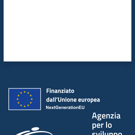
Agenzia
per lo
sviluppo