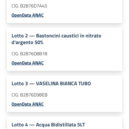
CIG:
B2B76D7A45
OpenData ANAC
Lotto
2
—
Bastoncini caustici in nitrato
d'argento 50%
CIG:
B2B76D8B18
OpenData ANAC
Lotto
3
—
VASELINA BIANCA TUBO
CIG:
B2B76D9BEB
OpenData ANAC
Lotto
4
—
Acqua Bidistillata 5LT