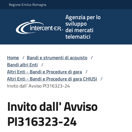
Vai al contenuto
Vai alla navigazione
Vai al footer
Regione Emilia-Romagna
Agenzia per lo
Agenzia
sviluppo
per lo
dei mercati
sviluppo
telematici
dei
mercati
telematici
Home
/
Bandi e strumenti di acquisto
/
Bandi altri Enti
/
Altri Enti - Bandi e Procedure di gara
/
Altri Enti - Bandi e Procedure di gara CHIUSI
/
L'Agenzia
Invito dall' Avviso PI316323-24
Invito dall' Avviso
Salta al contenuto
Bandi
e
PI316323-24
strumenti
di