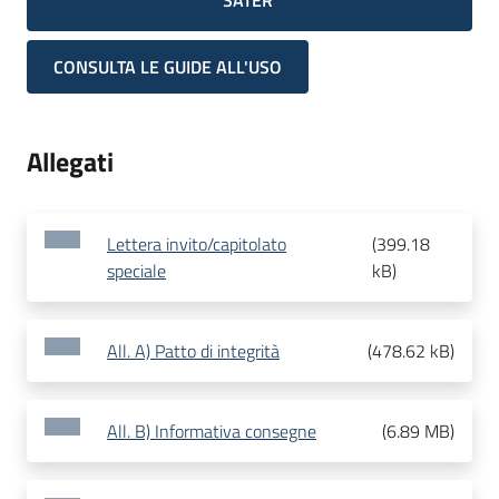
SATER
CONSULTA LE GUIDE ALL'USO
Allegati
Lettera invito/capitolato
(
399.18
speciale
kB
)
All. A) Patto di integrità
(
478.62 kB
)
All. B) Informativa consegne
(
6.89 MB
)