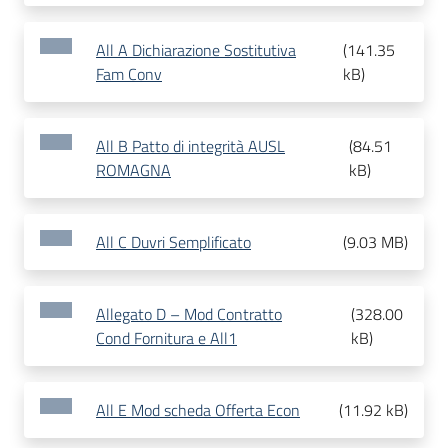
All A Dichiarazione Sostitutiva
(
141.35
Fam Conv
kB
)
All B Patto di integrità AUSL
(
84.51
ROMAGNA
kB
)
All C Duvri Semplificato
(
9.03 MB
)
Allegato D – Mod Contratto
(
328.00
Cond Fornitura e All1
kB
)
All E Mod scheda Offerta Econ
(
11.92 kB
)