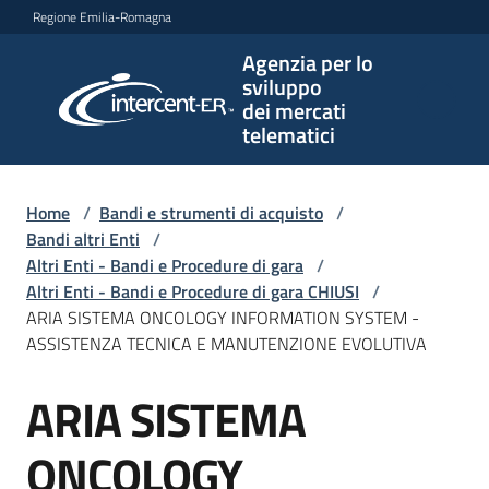
Vai al contenuto
Vai alla navigazione
Vai al footer
Regione Emilia-Romagna
Agenzia per lo
Agenzia
sviluppo
per lo
dei mercati
sviluppo
telematici
dei
mercati
telematici
Home
/
Bandi e strumenti di acquisto
/
Bandi altri Enti
/
Altri Enti - Bandi e Procedure di gara
/
Altri Enti - Bandi e Procedure di gara CHIUSI
/
L'Agenzia
ARIA SISTEMA ONCOLOGY INFORMATION SYSTEM -
ASSISTENZA TECNICA E MANUTENZIONE EVOLUTIVA
ARIA SISTEMA
Bandi
Salta al contenuto
e
strumenti
ONCOLOGY
di