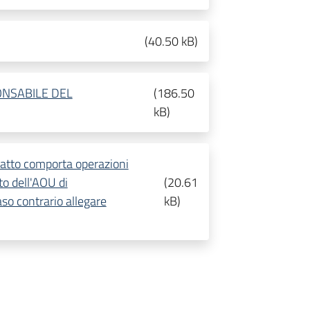
(
40.50 kB
)
ONSABILE DEL
(
186.50
kB
)
ratto comporta operazioni
to dell'AOU di
(
20.61
so contrario allegare
kB
)