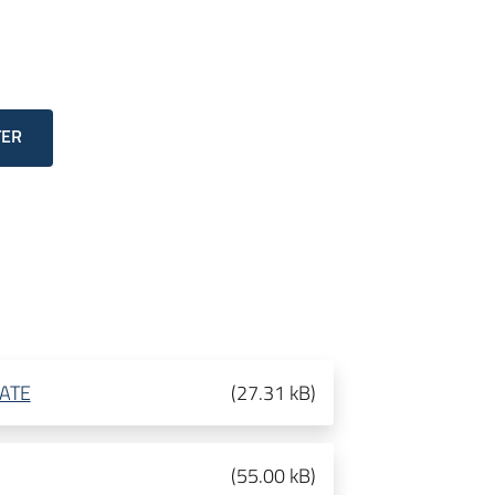
TER
ATE
(
27.31 kB
)
(
55.00 kB
)