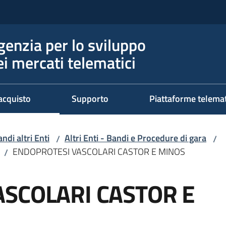
genzia per lo sviluppo
ei mercati telematici
acquisto
Supporto
Piattaforme telema
ndi altri Enti
Altri Enti - Bandi e Procedure di gara
/
/
ENDOPROTESI VASCOLARI CASTOR E MINOS
/
SCOLARI CASTOR E