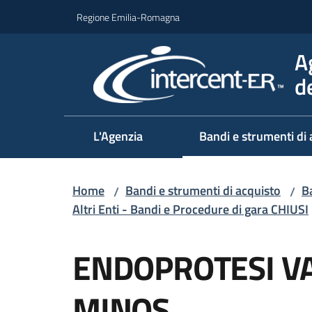
Vai al contenuto
Vai alla navigazione
Vai al footer
Regione Emilia-Romagna
A
d
L'Agenzia
Bandi e strumenti di 
Home
Bandi e strumenti di acquisto
Ba
/
/
Altri Enti - Bandi e Procedure di gara CHIUSI
Salta al contenuto
ENDOPROTESI VA
MINOS