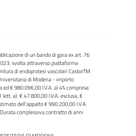
licazione di un bando di gara ex art. 76
023, svolta attraverso piattaforma
rnitura di endoprotesi vascolari CastorTM
niversitaria di Modena - importo
sa ed € 980.096,00 I.V.A. al 4% compresa
tt. a): € 47.800,00 I.V.A. esclusa, €
stimato dell’appalto € 990.200,00 I.V.A.
 Durata complessiva contratto di anni
ERSITARIA DI MODENA