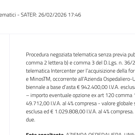
ematici - SATER:
26/02/2026 17:46
Dati del bando
Procedura negoziata telematica senza previa pubb
comma 2 lettera b) e comma 3 del D.Lgs. n. 36/2
telematica Intercenter per l’acquisizione della fo
e MinosTM, occorrente all’Azienda Ospedaliero-U
biennale a base d’asta € 942.400,00 I.V.A. esclu
– importo eventuale opzione ex art 120 comma 1 le
49.712,00 I.V.A. al 4% compresa - valore globale 
esclusa ed € 1.029.808,00 I.V.A. al 4% compresa.
due.
Ente appaltante
AZIENDA OSPEDALIERA-UNIV