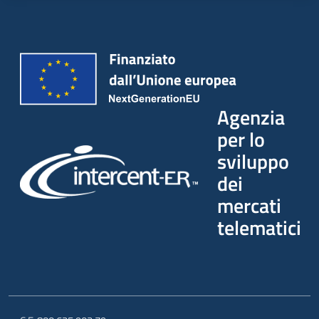
Agenzia
per lo
sviluppo
dei
mercati
telematici