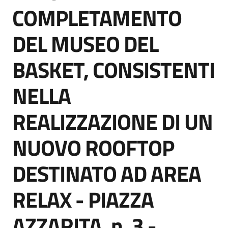
acquisto
COMPLETAMENTO
DEL MUSEO DEL
Supporto
BASKET, CONSISTENTI
NELLA
Piattaforme
telematiche
REALIZZAZIONE DI UN
NUOVO ROOFTOP
DESTINATO AD AREA
English
RELAX - PIAZZA
site
AZZARITA, n. 3 -