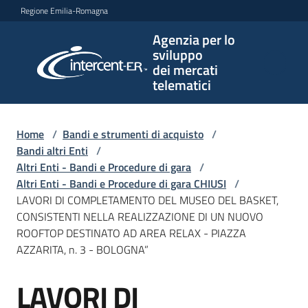
Vai al contenuto
Vai alla navigazione
Vai al footer
Regione Emilia-Romagna
Agenzia per lo
Agenzia
sviluppo
per lo
dei mercati
sviluppo
telematici
dei
mercati
telematici
Home
/
Bandi e strumenti di acquisto
/
Bandi altri Enti
/
Altri Enti - Bandi e Procedure di gara
/
Altri Enti - Bandi e Procedure di gara CHIUSI
/
L'Agenzia
LAVORI DI COMPLETAMENTO DEL MUSEO DEL BASKET,
CONSISTENTI NELLA REALIZZAZIONE DI UN NUOVO
ROOFTOP DESTINATO AD AREA RELAX - PIAZZA
AZZARITA, n. 3 - BOLOGNA”
Bandi
e
LAVORI DI
strumenti
Salta al contenuto
di