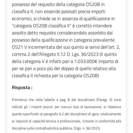
possesso del requisito della categoria OS20B in
classifica II, non essendo palesati precisi importi
economici, si chiede se in assenza di qualificazione in
"categoria OS20B classifica II" è corretto intendere
assolto detto requisito considerandolo assorbito dal
possesso della qualificazione in categoria prevalente
OS21 V incrementata del suo quinto ai sensi dell’art. 2,
comma 2 dell’Allegato II.12 D. Lgs. 36/2023 (il quinto
della categoria V è infatti pari a 1.033.000€ importo di
per se pari a poco più del doppio di quello relativo alla
classifica II richiesta per la categoria OS20B)
Risposta :
Premesso che nella tabella a pag. 8 del disciplinare (Paragr. 3) sono
indicati gli i importi precisi per ciascun tipo di lavorazione, si ribadisce
quanto specificato al paragrafo 6.2 del disciplinare di gara, relativamente
ai requisiti di capacità tecnica e professionale, richiesti in conformità alla
disciplina sulla contrattualistica pubblica, D.lgs. n. 36/2023.