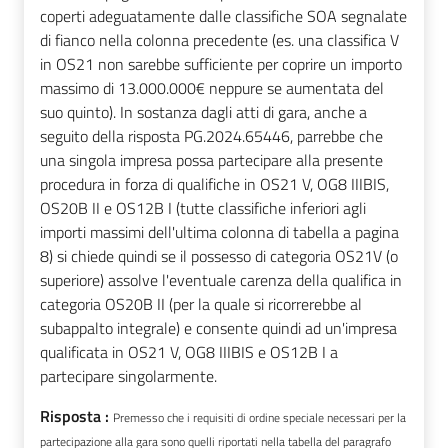
coperti adeguatamente dalle classifiche SOA segnalate
di fianco nella colonna precedente (es. una classifica V
in OS21 non sarebbe sufficiente per coprire un importo
massimo di 13.000.000€ neppure se aumentata del
suo quinto). In sostanza dagli atti di gara, anche a
seguito della risposta PG.2024.65446, parrebbe che
una singola impresa possa partecipare alla presente
procedura in forza di qualifiche in OS21 V, OG8 IIIBIS,
OS20B II e OS12B I (tutte classifiche inferiori agli
importi massimi dell'ultima colonna di tabella a pagina
8) si chiede quindi se il possesso di categoria OS21V (o
superiore) assolve l'eventuale carenza della qualifica in
categoria OS20B II (per la quale si ricorrerebbe al
subappalto integrale) e consente quindi ad un'impresa
qualificata in OS21 V, OG8 IIIBIS e OS12B I a
partecipare singolarmente.
Risposta :
Premesso che i requisiti di ordine speciale necessari per la
partecipazione alla gara sono quelli riportati nella tabella del paragrafo