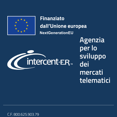
Agenzia
per lo
sviluppo
dei
mercati
telematici
C.F. 800.625.903.79