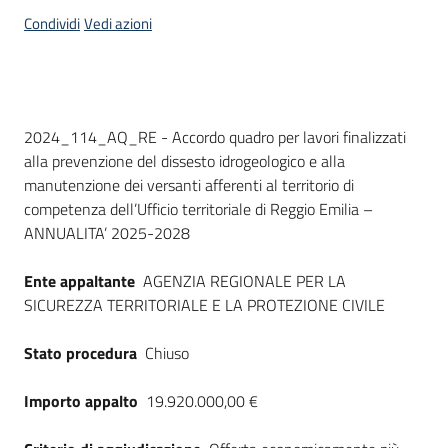
acquisto
Condividi
Vedi azioni
Supporto
Dati del bando
2024_114_AQ_RE - Accordo quadro per lavori finalizzati
alla prevenzione del dissesto idrogeologico e alla
Piattaforme
manutenzione dei versanti afferenti al territorio di
telematiche
competenza dell’Ufficio territoriale di Reggio Emilia –
ANNUALITA’ 2025-2028
Ente appaltante
AGENZIA REGIONALE PER LA
SICUREZZA TERRITORIALE E LA PROTEZIONE CIVILE
English
Stato procedura
Chiuso
site
Importo appalto
19.920.000,00 €