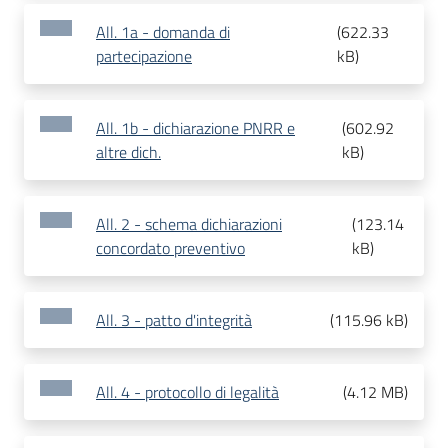
All. 1a - domanda di
(
622.33
partecipazione
kB
)
All. 1b - dichiarazione PNRR e
(
602.92
altre dich.
kB
)
All. 2 - schema dichiarazioni
(
123.14
concordato preventivo
kB
)
All. 3 - patto d'integrità
(
115.96 kB
)
All. 4 - protocollo di legalità
(
4.12 MB
)