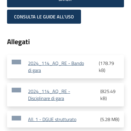
CONSULTA LE GUIDE ALL'USO
Allegati
2024_114_AQ_RE - Bando
(
178.79
di gara
kB
)
2024_114_AQ_RE -
(
825.49
Disciplinare di gara
kB
)
All. 1 - DGUE strutturato
(
5.28 MB
)