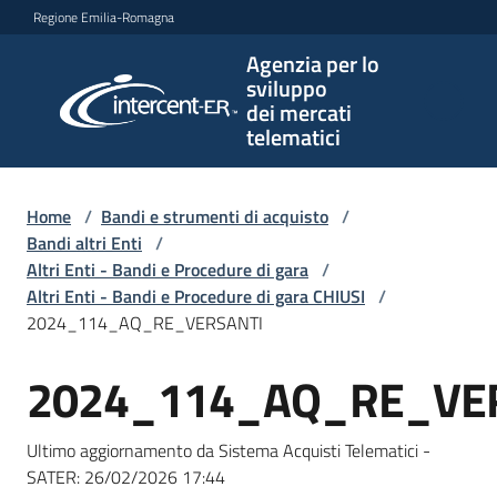
Vai al contenuto
Vai alla navigazione
Vai al footer
Regione Emilia-Romagna
Agenzia per lo
Agenzia
sviluppo
per lo
dei mercati
sviluppo
telematici
dei
mercati
telematici
Home
/
Bandi e strumenti di acquisto
/
Bandi altri Enti
/
Altri Enti - Bandi e Procedure di gara
/
Altri Enti - Bandi e Procedure di gara CHIUSI
/
L'Agenzia
2024_114_AQ_RE_VERSANTI
2024_114_AQ_RE_VE
Salta al contenuto
Bandi
e
Ultimo aggiornamento da Sistema Acquisti Telematici -
strumenti
SATER:
26/02/2026 17:44
di