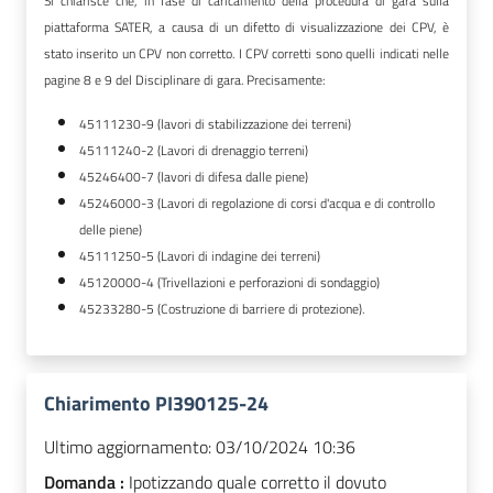
Si chiarisce che, in fase di caricamento della procedura di gara sulla
piattaforma SATER, a causa di un difetto di visualizzazione dei CPV, è
stato inserito un CPV non corretto. I CPV corretti sono quelli indicati nelle
pagine 8 e 9 del Disciplinare di gara. Precisamente:
45111230-9 (lavori di stabilizzazione dei terreni)
45111240-2 (Lavori di drenaggio terreni)
45246400-7 (lavori di difesa dalle piene)
45246000-3 (Lavori di regolazione di corsi d'acqua e di controllo
delle piene)
45111250-5 (Lavori di indagine dei terreni)
45120000-4 (Trivellazioni e perforazioni di sondaggio)
45233280-5 (Costruzione di barriere di protezione).
Chiarimento PI390125-24
Ultimo aggiornamento:
03/10/2024 10:36
Domanda :
Ipotizzando quale corretto il dovuto