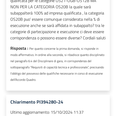
qualifcata per le categorie OS21-OG8-OS12B MA
NON PER LA CATEGORIA OS20B la quale sarà
subappalterà 100% ad impresa qualificata , la categoria
OS20B puo' essere comunque considerata nella % di
esecuzione anche se sarà affidata in subappalto? tra le
categorie di partecipazione e esecuzione ci deve essere
corrispondenza o possono essere diverse? Cordiali saluti
Risposta :
Per quanto concerne la prima domanda, si risponde in
modo affermativo. In ordine alla seconda, si ribadisce quanto disciplinato
nel paragrafo 6.4 del Disciplinare di gara, in corrispondenza del
sottoparagrafo “Requisiti di capacità tecnica e professionale”, precisando
l’obbligo del possesso delle qualifiche necessarie in corso di esecuzione
dell’Accordo Quadro.
Chiarimento PI394280-24
Ultimo aggiornamento:
15/10/2024 11:37