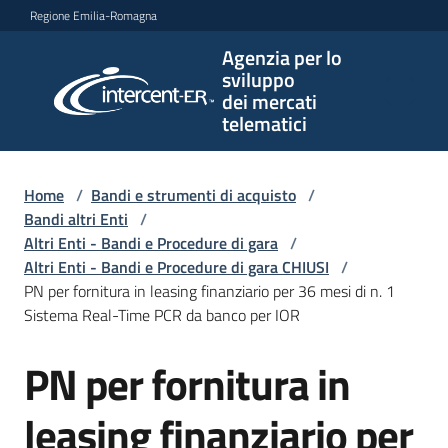
Vai al contenuto
Vai alla navigazione
Vai al footer
Regione Emilia-Romagna
Agenzia per lo
Agenzia
sviluppo
per lo
dei mercati
sviluppo
telematici
dei
mercati
telematici
Home
/
Bandi e strumenti di acquisto
/
Bandi altri Enti
/
Altri Enti - Bandi e Procedure di gara
/
Altri Enti - Bandi e Procedure di gara CHIUSI
/
L'Agenzia
PN per fornitura in leasing finanziario per 36 mesi di n. 1
Sistema Real-Time PCR da banco per IOR
PN per fornitura in
Bandi
Salta al contenuto
e
strumenti
leasing finanziario per
di