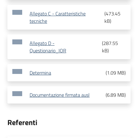
Allegato C - Caratteristiche
(
473.45
tecniche
kB
)
Allegato D -
(
287.55
Questionario_IOR
kB
)
Determina
(
1.09 MB
)
Documentazione firmata ausl
(
6.89 MB
)
Referenti