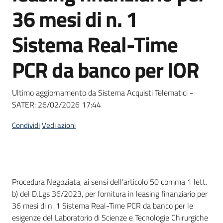
acquisto
36 mesi di n. 1
Sistema Real-Time
Supporto
PCR da banco per IOR
Piattaforme
Ultimo aggiornamento da Sistema Acquisti Telematici -
telematiche
SATER:
26/02/2026 17:44
Condividi
Vedi azioni
English
Dati del bando
Procedura Negoziata, ai sensi dell’articolo 50 comma 1 lett.
site
b) del D.Lgs 36/2023, per fornitura in leasing finanziario per
36 mesi di n. 1 Sistema Real-Time PCR da banco per le
esigenze del Laboratorio di Scienze e Tecnologie Chirurgiche