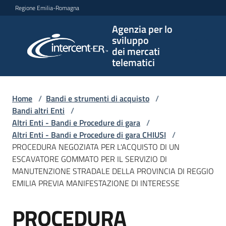
Vai al contenuto
Vai alla navigazione
Vai al footer
Regione Emilia-Romagna
Agenzia per lo
Agenzia
sviluppo
per lo
dei mercati
sviluppo
telematici
dei
mercati
telematici
Home
/
Bandi e strumenti di acquisto
/
Bandi altri Enti
/
Altri Enti - Bandi e Procedure di gara
/
Altri Enti - Bandi e Procedure di gara CHIUSI
/
L'Agenzia
PROCEDURA NEGOZIATA PER L'ACQUISTO DI UN
ESCAVATORE GOMMATO PER IL SERVIZIO DI
MANUTENZIONE STRADALE DELLA PROVINCIA DI REGGIO
EMILIA PREVIA MANIFESTAZIONE DI INTERESSE
Bandi
e
PROCEDURA
strumenti
Salta al contenuto
di