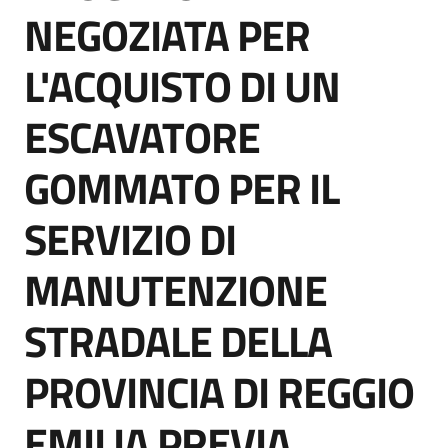
acquisto
NEGOZIATA PER
L'ACQUISTO DI UN
Supporto
ESCAVATORE
GOMMATO PER IL
Piattaforme
telematiche
SERVIZIO DI
MANUTENZIONE
STRADALE DELLA
English
PROVINCIA DI REGGIO
site
EMILIA PREVIA