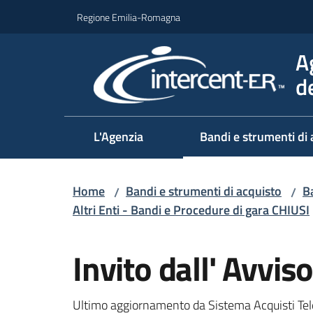
Vai al contenuto
Vai alla navigazione
Vai al footer
Regione Emilia-Romagna
A
d
L'Agenzia
Bandi e strumenti di 
Home
Bandi e strumenti di acquisto
Ba
/
/
Altri Enti - Bandi e Procedure di gara CHIUSI
Salta al contenuto
Invito dall' Avvi
Ultimo aggiornamento da Sistema Acquisti Tel