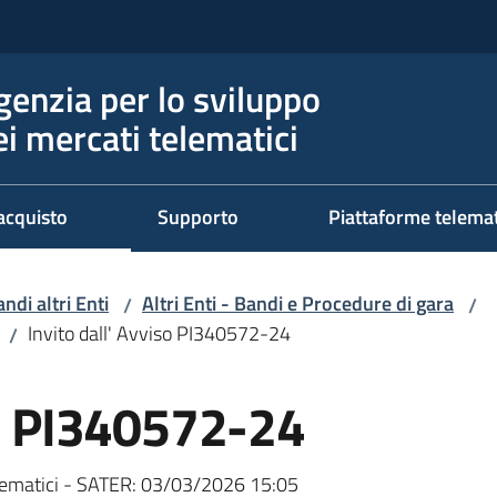
genzia per lo sviluppo
ei mercati telematici
acquisto
Supporto
Piattaforme telema
ndi altri Enti
Altri Enti - Bandi e Procedure di gara
/
/
Invito dall' Avviso PI340572-24
/
so PI340572-24
ematici - SATER:
03/03/2026 15:05