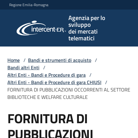
Vai al contenuto
Vai alla navigazione
Vai al footer
Regione Emilia-Romagna
Agenzia per lo
Agenzia
sviluppo
per lo
dei mercati
sviluppo
telematici
dei
mercati
telematici
Home
/
Bandi e strumenti di acquisto
/
Bandi altri Enti
/
Altri Enti - Bandi e Procedure di gara
/
Altri Enti - Bandi e Procedure di gara CHIUSI
/
L'Agenzia
FORNITURA DI PUBBLICAZIONI OCCORRENTI AL SETTORE
BIBLIOTECHE E WELFARE CULTURALE
FORNITURA DI
Bandi
Salta al contenuto
e
strumenti
PUBBLICAZIONI
di