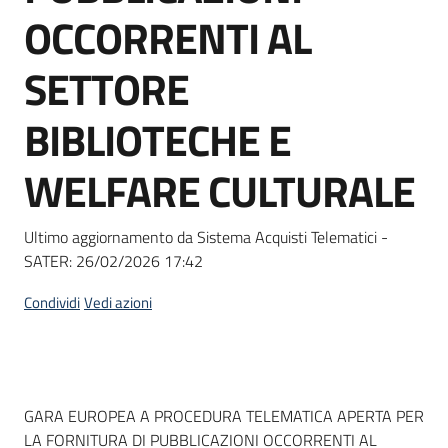
acquisto
OCCORRENTI AL
SETTORE
Supporto
BIBLIOTECHE E
WELFARE CULTURALE
Piattaforme
telematiche
Ultimo aggiornamento da Sistema Acquisti Telematici -
SATER:
26/02/2026 17:42
Condividi
Vedi azioni
English
site
Dati del bando
GARA EUROPEA A PROCEDURA TELEMATICA APERTA PER
LA FORNITURA DI PUBBLICAZIONI OCCORRENTI AL