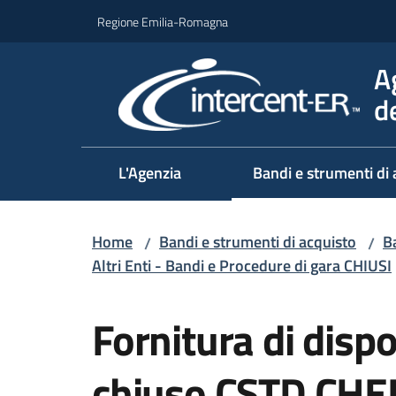
Vai al contenuto
Vai alla navigazione
Vai al footer
Regione Emilia-Romagna
A
d
L'Agenzia
Bandi e strumenti di 
Home
Bandi e strumenti di acquisto
Ba
/
/
Altri Enti - Bandi e Procedure di gara CHIUSI
Salta al contenuto
Fornitura di dispos
chiuso CSTD CH