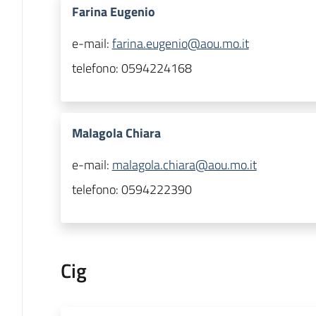
Farina Eugenio
e-mail:
farina.eugenio@aou.mo.it
telefono:
0594224168
Malagola Chiara
e-mail:
malagola.chiara@aou.mo.it
telefono:
0594222390
Cig