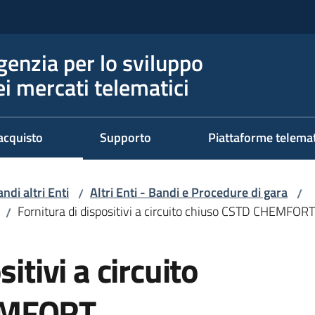
genzia per lo sviluppo
ei mercati telematici
acquisto
Supporto
Piattaforme telema
ndi altri Enti
Altri Enti - Bandi e Procedure di gara
/
/
Fornitura di dispositivi a circuito chiuso CSTD CHEMFORT
/
itivi a circuito
EMFORT