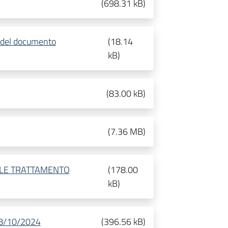
(
698.31 kB
)
e del documento
(
18.14
kB
)
(
83.00 kB
)
(
7.36 MB
)
ILE TRATTAMENTO
(
178.00
kB
)
 08/10/2024
(
396.56 kB
)