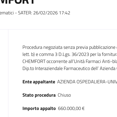
ematici - SATER:
26/02/2026 17:42
Dati del bando
Procedura negoziata senza previa pubblicazione 
lett. b) e comma 3 D.Lgs. 36/2023 per la fornitura
CHEMFORT occorrente all’Unità Farmaci Anti-blas
Dip.to Interaziendale Farmaceutico dell’ Azienda
Ente appaltante
AZIENDA OSPEDALIERA-UNIV
Stato procedura
Chiuso
Importo appalto
660.000,00 €