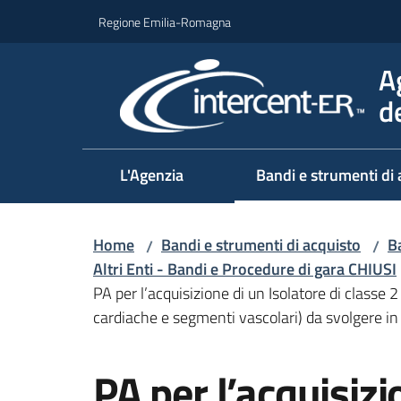
Vai al contenuto
Vai alla navigazione
Vai al footer
Regione Emilia-Romagna
A
d
L'Agenzia
Bandi e strumenti di 
Home
Bandi e strumenti di acquisto
Ba
/
/
Altri Enti - Bandi e Procedure di gara CHIUSI
PA per l’acquisizione di un Isolatore di classe
cardiache e segmenti vascolari) da svolgere in
Salta al contenuto
PA per l’acquisizi