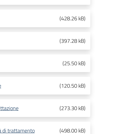
(
428.26 kB
)
(
397.28 kB
)
(
25.50 kB
)
e
(
120.50 kB
)
ettazione
(
273.30 kB
)
à di trattamento
(
498.00 kB
)