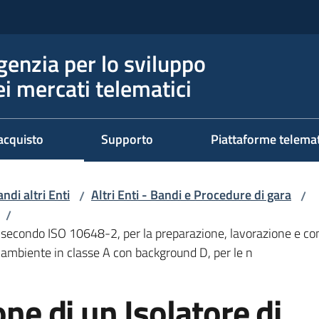
genzia per lo sviluppo
ei mercati telematici
acquisto
Supporto
Piattaforme telema
ndi altri Enti
Altri Enti - Bandi e Procedure di gara
/
/
/
 2 secondo ISO 10648-2, per la preparazione, lavorazione e con
 ambiente in classe A con background D, per le n
one di un Isolatore di