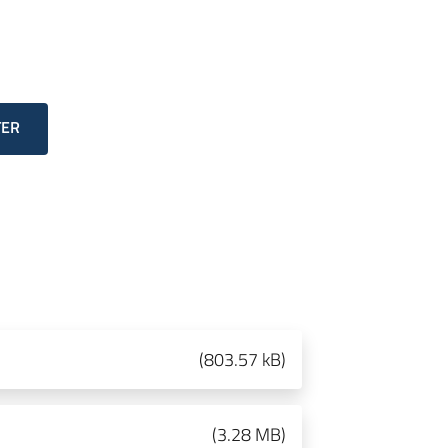
TER
(
803.57 kB
)
(
3.28 MB
)