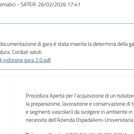
ematici - SATER:
26/02/2026 17:41
a documentazione di gara è stata inserita la determina della g
dura. Cordiali saluti
ndizione gara 2.0.pdf
Dati del bando
Procedura Aperta per l’acquisizione di un Isolato
la preparazione, lavorazione e conservazione di t
e segmenti vascolari) da svolgere in ambiente in
necessita dell’Azienda Ospedaliero-Universitaria