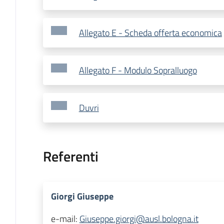
Allegato E - Scheda offerta economica
Allegato F - Modulo Sopralluogo
Duvri
Referenti
Giorgi Giuseppe
e-mail:
Giuseppe.giorgi@ausl.bologna.it