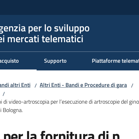
genzia per lo sviluppo
ei mercati telematici
acquisto
Supporto
Piattaforme telema
ndi altri Enti
Altri Enti - Bandi e Procedure di gara
/
/
/
i di video-artroscopia per l’esecuzione di artroscopie del gino
di Bologna.
er la fornitura di n.