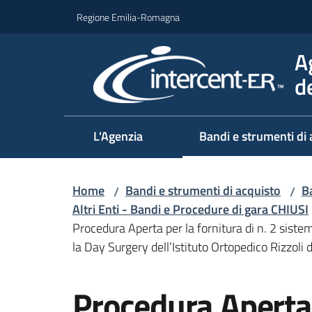
Vai al contenuto
Vai alla navigazione
Vai al footer
Regione Emilia-Romagna
A
d
L'Agenzia
Bandi e strumenti di 
Home
Bandi e strumenti di acquisto
Ba
/
/
Altri Enti - Bandi e Procedure di gara CHIUSI
Procedura Aperta per la fornitura di n. 2 sistem
la Day Surgery dell’Istituto Ortopedico Rizzoli 
Salta al contenuto
Procedura Aperta p