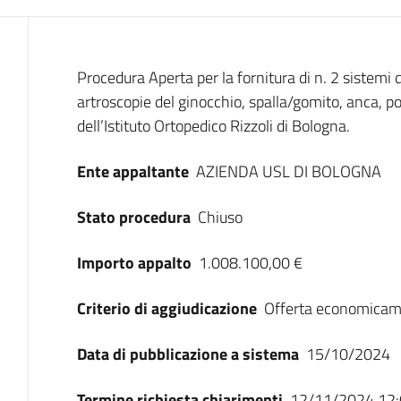
Dati del bando
Procedura Aperta per la fornitura di n. 2 sistemi 
artroscopie del ginocchio, spalla/gomito, anca, po
dell’Istituto Ortopedico Rizzoli di Bologna.
Ente appaltante
AZIENDA USL DI BOLOGNA
Stato procedura
Chiuso
Importo appalto
1.008.100,00 €
Criterio di aggiudicazione
Offerta economicam
Data di pubblicazione a sistema
15/10/2024
Termine richiesta chiarimenti
12/11/2024 12: