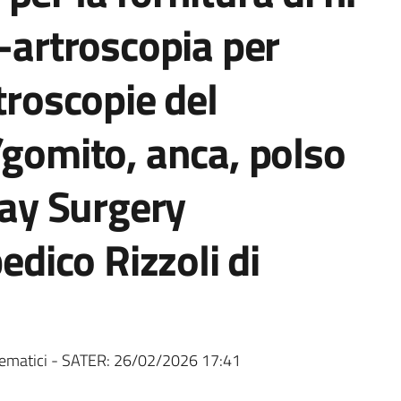
o-artroscopia per
troscopie del
/gomito, anca, polso
Day Surgery
pedico Rizzoli di
ematici - SATER:
26/02/2026 17:41