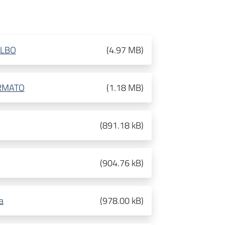
SLBO
(
4.97 MB
)
FIRMATO
(
1.18 MB
)
(
891.18 kB
)
(
904.76 kB
)
a
(
978.00 kB
)