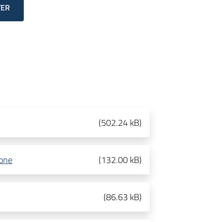
TER
(
502.24 kB
)
ione
(
132.00 kB
)
(
86.63 kB
)