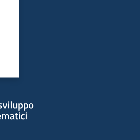
sviluppo
ematici