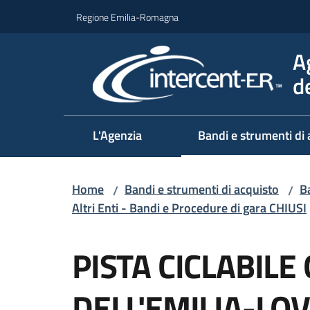
Vai al contenuto
Vai alla navigazione
Vai al footer
Regione Emilia-Romagna
A
d
L'Agenzia
Bandi e strumenti di 
Home
Bandi e strumenti di acquisto
Ba
/
/
Altri Enti - Bandi e Procedure di gara CHIUSI
Salta al contenuto
PISTA CICLABIL
DELL'EMILIA-LO