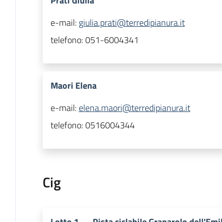
Prati Giulia
e-mail:
giulia.prati@terredipianura.it
telefono:
051-6004341
Maori Elena
e-mail:
elena.maori@terredipianura.it
telefono:
0516004344
Cig
Lotto
1
—
Pista ciclabile Granarolo dell'Emi