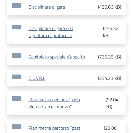
Disciplinare di gara
(
435.66 kB
)
Disciplinare di gara con
(
456.32
signatura di protocollo
kB
)
Capitolato speciale d'appalto
(
730.38 kB
)
D.U.V.R.I.
(
234.23 kB
)
Planimetria percorsi “pasti
(
92.04
elementari e infanzia”
kB
)
Planimetria percorso “pasti
(
23.06