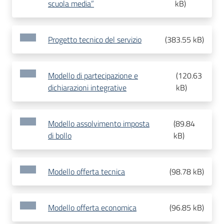
scuola media”
kB
)
Progetto tecnico del servizio
(
383.55 kB
)
Modello di partecipazione e
(
120.63
dichiarazioni integrative
kB
)
Modello assolvimento imposta
(
89.84
di bollo
kB
)
Modello offerta tecnica
(
98.78 kB
)
Modello offerta economica
(
96.85 kB
)