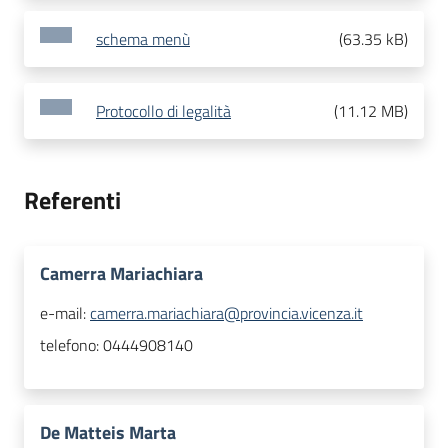
schema menù
(
63.35 kB
)
Protocollo di legalità
(
11.12 MB
)
Referenti
Camerra Mariachiara
e-mail:
camerra.mariachiara@provincia.vicenza.it
telefono:
0444908140
De Matteis Marta