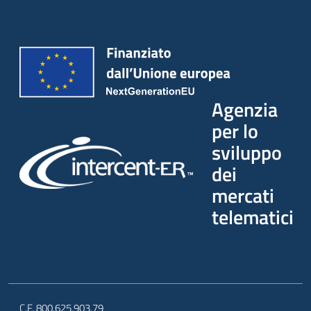
Agenzia
per lo
sviluppo
dei
mercati
telematici
C.F. 800.625.903.79