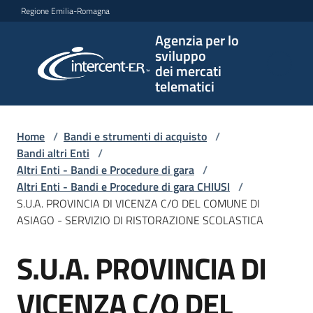
Vai al contenuto
Vai alla navigazione
Vai al footer
Regione Emilia-Romagna
Agenzia per lo
Agenzia
sviluppo
per lo
dei mercati
sviluppo
telematici
dei
mercati
telematici
Home
/
Bandi e strumenti di acquisto
/
Bandi altri Enti
/
Altri Enti - Bandi e Procedure di gara
/
Altri Enti - Bandi e Procedure di gara CHIUSI
/
L'Agenzia
S.U.A. PROVINCIA DI VICENZA C/O DEL COMUNE DI
ASIAGO - SERVIZIO DI RISTORAZIONE SCOLASTICA
S.U.A. PROVINCIA DI
Bandi
Salta al contenuto
e
strumenti
VICENZA C/O DEL
di