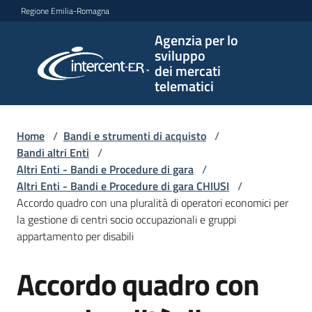
Vai al contenuto
Vai alla navigazione
Vai al footer
Regione Emilia-Romagna
Agenzia per lo
Agenzia
sviluppo
per lo
dei mercati
sviluppo
telematici
dei
mercati
telematici
Home
/
Bandi e strumenti di acquisto
/
Bandi altri Enti
/
Altri Enti - Bandi e Procedure di gara
/
Altri Enti - Bandi e Procedure di gara CHIUSI
/
L'Agenzia
Accordo quadro con una pluralità di operatori economici per
la gestione di centri socio occupazionali e gruppi
appartamento per disabili
Bandi
Accordo quadro con
e
Salta al contenuto
strumenti
di