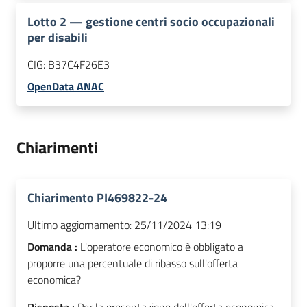
Lotto
2
—
gestione centri socio occupazionali
per disabili
CIG:
B37C4F26E3
OpenData ANAC
Chiarimenti
Chiarimento PI469822-24
Ultimo aggiornamento:
25/11/2024 13:19
Domanda :
L'operatore economico è obbligato a
proporre una percentuale di ribasso sull'offerta
economica?
Risposta :
Per la presentazione dell'offerta economica