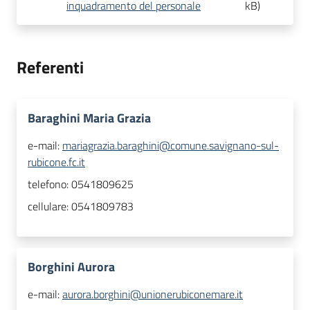
inquadramento del personale
kB
)
Referenti
Baraghini Maria Grazia
e-mail:
mariagrazia.baraghini@comune.savignano-sul-
rubicone.fc.it
telefono:
0541809625
cellulare:
0541809783
Borghini Aurora
e-mail:
aurora.borghini@unionerubiconemare.it