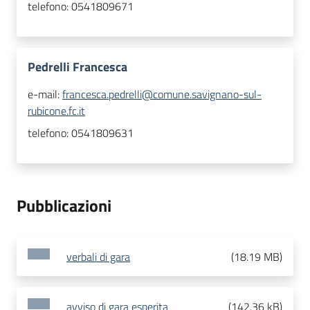
telefono:
0541809671
Pedrelli Francesca
e-mail:
francesca.pedrelli@comune.savignano-sul-
rubicone.fc.it
telefono:
0541809631
Pubblicazioni
verbali di gara
(
18.19 MB
)
avviso di gara esperita
(
142.36 kB
)