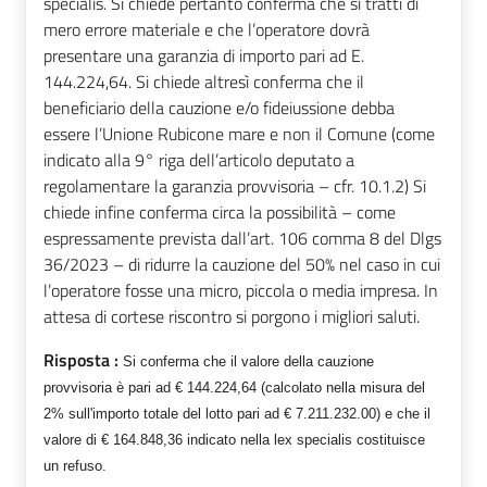
specialis. Si chiede pertanto conferma che si tratti di
mero errore materiale e che l’operatore dovrà
presentare una garanzia di importo pari ad E.
144.224,64. Si chiede altresì conferma che il
beneficiario della cauzione e/o fideiussione debba
essere l’Unione Rubicone mare e non il Comune (come
indicato alla 9° riga dell’articolo deputato a
regolamentare la garanzia provvisoria – cfr. 10.1.2) Si
chiede infine conferma circa la possibilità – come
espressamente prevista dall’art. 106 comma 8 del Dlgs
36/2023 – di ridurre la cauzione del 50% nel caso in cui
l’operatore fosse una micro, piccola o media impresa. In
attesa di cortese riscontro si porgono i migliori saluti.
Risposta :
Si conferma che il valore della cauzione
provvisoria è pari ad € 144.224,64 (calcolato nella misura del
2% sull'importo totale del lotto pari ad € 7.211.232.00) e che il
valore di € 164.848,36 indicato nella lex specialis costituisce
un refuso.