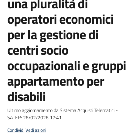
una pluralità di
acquisto
operatori economici
Supporto
per la gestione di
centri socio
Piattaforme
occupazionali e gruppi
telematiche
appartamento per
disabili
English
Ultimo aggiornamento da Sistema Acquisti Telematici -
site
SATER:
26/02/2026 17:41
Condividi
Vedi azioni