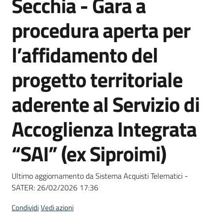
Secchia - Gara a
acquisto
procedura aperta per
Supporto
l’affidamento del
progetto territoriale
Piattaforme
aderente al Servizio di
telematiche
Accoglienza Integrata
“SAI” (ex Siproimi)
English
Ultimo aggiornamento da Sistema Acquisti Telematici -
site
SATER:
26/02/2026 17:36
Condividi
Vedi azioni