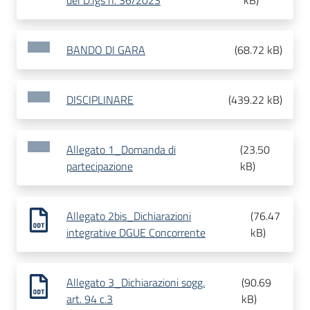
del D.lgs n. 36/2023
kB
)
BANDO DI GARA
(
68.72 kB
)
DISCIPLINARE
(
439.22 kB
)
Allegato 1_Domanda di
(
23.50
partecipazione
kB
)
Allegato 2bis_Dichiarazioni
(
76.47
integrative DGUE Concorrente
kB
)
Allegato 3_Dichiarazioni sogg.
(
90.69
art. 94 c.3
kB
)