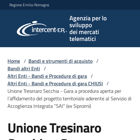
Vai al contenuto
Vai alla navigazione
Vai al footer
Regione Emilia-Romagna
Agenzia per lo
Agenzia
sviluppo
per lo
dei mercati
sviluppo
telematici
dei
mercati
telematici
Home
/
Bandi e strumenti di acquisto
/
Bandi altri Enti
/
Altri Enti - Bandi e Procedure di gara
/
Altri Enti - Bandi e Procedure di gara CHIUSI
/
L'Agenzia
Unione Tresinaro Secchia - Gara a procedura aperta per
l’affidamento del progetto territoriale aderente al Servizio di
Accoglienza Integrata “SAI” (ex Siproimi)
Bandi
Unione Tresinaro
e
Salta al contenuto
strumenti
di