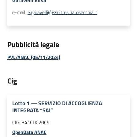
Garavelli Elisa
e-mail:
e.garavelli@ssu.tresinarosecchia.it
Pubblicità legale
PVL/ANAC (05/11/2024)
Cig
Lotto
1
—
SERVIZIO DI ACCOGLIENZA
INTEGRATA “SAI”
CIG:
B41CDC20C9
OpenData ANAC