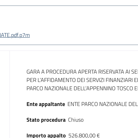
PNATE.pdf.p7m
Dati del bando
GARA A PROCEDURA APERTA RISERVATA AI SEN
PER L’AFFIDAMENTO DEI SERVIZI FINANZIARI 
PARCO NAZIONALE DELL’APPENNINO TOSCO E
Ente appaltante
ENTE PARCO NAZIONALE DEL
Stato procedura
Chiuso
Importo appalto
526.800,00 €