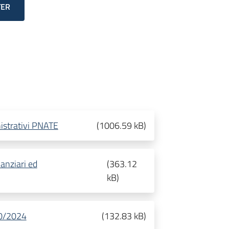
TER
nistrativi PNATE
(
1006.59 kB
)
nanziari ed
(
363.12
kB
)
10/2024
(
132.83 kB
)