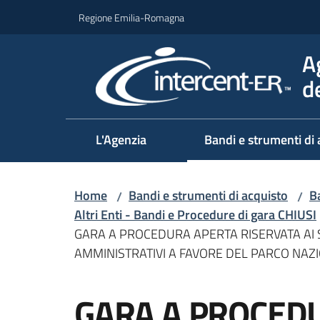
Vai al contenuto
Vai alla navigazione
Vai al footer
Regione Emilia-Romagna
A
d
L'Agenzia
Bandi e strumenti di 
Home
Bandi e strumenti di acquisto
Ba
/
/
Altri Enti - Bandi e Procedure di gara CHIUSI
GARA A PROCEDURA APERTA RISERVATA AI SE
AMMINISTRATIVI A FAVORE DEL PARCO NAZ
Salta al contenuto
GARA A PROCED