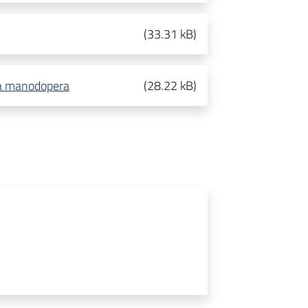
(
33.31 kB
)
lla manodopera
(
28.22 kB
)