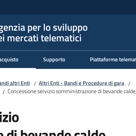
genzia per lo sviluppo
ei mercati telematici
acquisto
Supporto
Piattaforme telema
ndi altri Enti
Altri Enti - Bandi e Procedure di gara
/
/
Concessione servizio somministrazione di bevande calde,
/
izio
 di bevande calde,