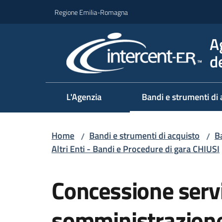
Vai al contenuto
Vai alla navigazione
Vai al footer
Regione Emilia-Romagna
A
d
L'Agenzia
Bandi e strumenti di 
Home
Bandi e strumenti di acquisto
Ba
/
/
Altri Enti - Bandi e Procedure di gara CHIUSI
Salta al contenuto
Concessione serv
somministrazione