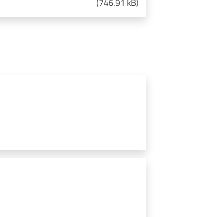
(
746.91 kB
)