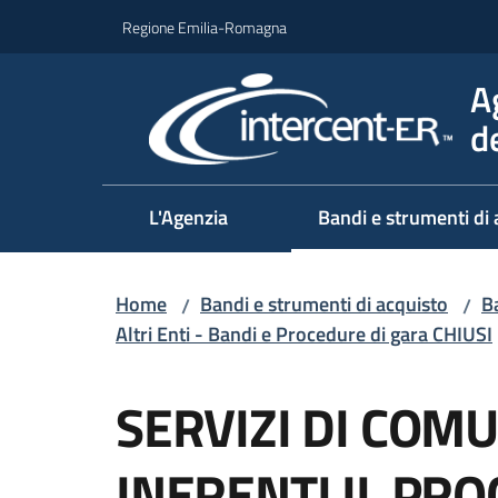
Vai al contenuto
Vai alla navigazione
Vai al footer
Regione Emilia-Romagna
A
d
L'Agenzia
Bandi e strumenti di 
Home
Bandi e strumenti di acquisto
Ba
/
/
Altri Enti - Bandi e Procedure di gara CHIUSI
Salta al contenuto
SERVIZI DI COM
INERENTI IL PRO