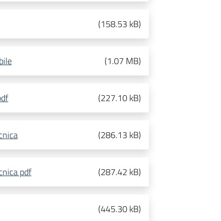
(
158.53 kB
)
bile
(
1.07 MB
)
pdf
(
227.10 kB
)
ecnica
(
286.13 kB
)
ecnica pdf
(
287.42 kB
)
(
445.30 kB
)