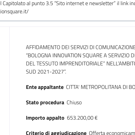
apitolato al punto 3.5 “Sito internet e newsletter” il link indic
ionsquare.it/
Dati del bando
AFFIDAMENTO DEI SERVIZI DI COMUNICAZIONE
“BOLOGNA INNOVATION SQUARE A SERVIZIO DE
DEL TESSUTO IMPRENDITORIALE” NELL’AMBITO
SUD 2021-2027”.
Ente appaltante
CITTA' METROPOLITANA DI 
Stato procedura
Chiuso
Importo appalto
653.200,00 €
Criterio di aggiudicazione
Offerta economicam