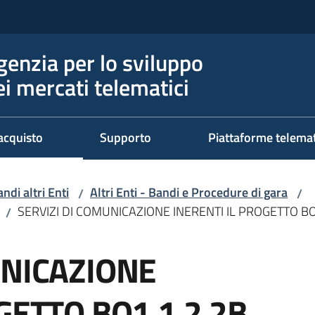
genzia per lo sviluppo
ei mercati telematici
acquisto
Supporto
Piattaforme telema
ndi altri Enti
Altri Enti - Bandi e Procedure di gara
/
/
SERVIZI DI COMUNICAZIONE INERENTI IL PROGETTO 
/
UNICAZIONE
GETTO BO1.1.2.2B