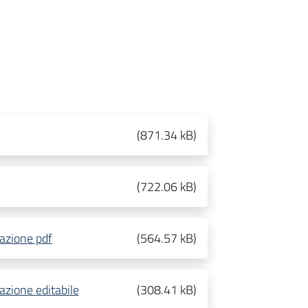
(
871.34 kB
)
(
722.06 kB
)
pazione pdf
(
564.57 kB
)
pazione editabile
(
308.41 kB
)