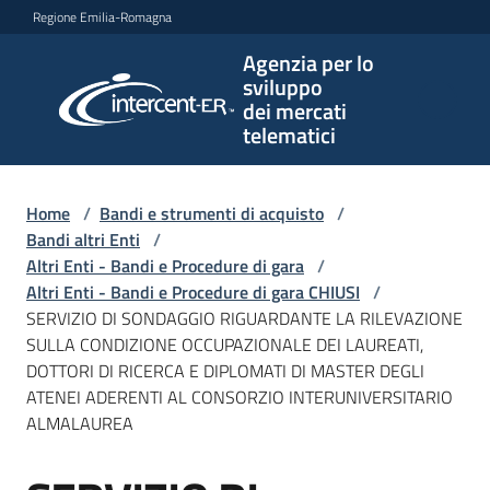
Vai al contenuto
Vai alla navigazione
Vai al footer
Regione Emilia-Romagna
Agenzia per lo
Agenzia
sviluppo
per lo
dei mercati
sviluppo
telematici
dei
mercati
telematici
Home
/
Bandi e strumenti di acquisto
/
Bandi altri Enti
/
Altri Enti - Bandi e Procedure di gara
/
Altri Enti - Bandi e Procedure di gara CHIUSI
/
L'Agenzia
SERVIZIO DI SONDAGGIO RIGUARDANTE LA RILEVAZIONE
SULLA CONDIZIONE OCCUPAZIONALE DEI LAUREATI,
DOTTORI DI RICERCA E DIPLOMATI DI MASTER DEGLI
ATENEI ADERENTI AL CONSORZIO INTERUNIVERSITARIO
Bandi
ALMALAUREA
e
strumenti
di
Salta al contenuto