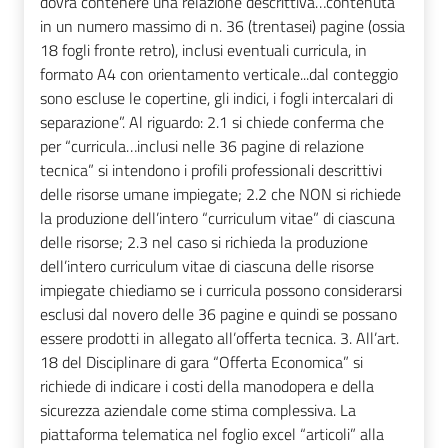
dovrà contenere una relazione descrittiva…contenuta
in un numero massimo di n. 36 (trentasei) pagine (ossia
18 fogli fronte retro), inclusi eventuali curricula, in
formato A4 con orientamento verticale...dal conteggio
sono escluse le copertine, gli indici, i fogli intercalari di
separazione”. Al riguardo: 2.1 si chiede conferma che
per “curricula…inclusi nelle 36 pagine di relazione
tecnica” si intendono i profili professionali descrittivi
delle risorse umane impiegate; 2.2 che NON si richiede
la produzione dell’intero “curriculum vitae” di ciascuna
delle risorse; 2.3 nel caso si richieda la produzione
dell’intero curriculum vitae di ciascuna delle risorse
impiegate chiediamo se i curricula possono considerarsi
esclusi dal novero delle 36 pagine e quindi se possano
essere prodotti in allegato all’offerta tecnica. 3. All’art.
18 del Disciplinare di gara “Offerta Economica” si
richiede di indicare i costi della manodopera e della
sicurezza aziendale come stima complessiva. La
piattaforma telematica nel foglio excel “articoli” alla