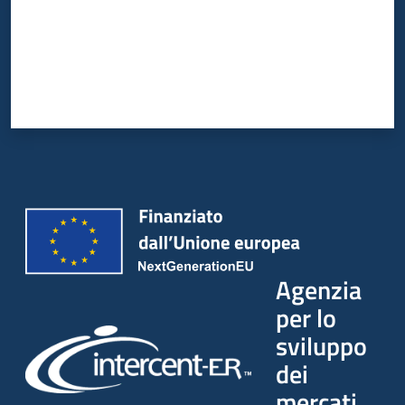
Agenzia
per lo
sviluppo
dei
mercati