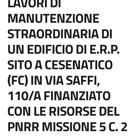
LAVORI DI
acquisto
MANUTENZIONE
STRAORDINARIA DI
Supporto
UN EDIFICIO DI E.R.P.
Piattaforme
SITO A CESENATICO
telematiche
(FC) IN VIA SAFFI,
110/A FINANZIATO
CON LE RISORSE DEL
English
site
PNRR MISSIONE 5 C. 2