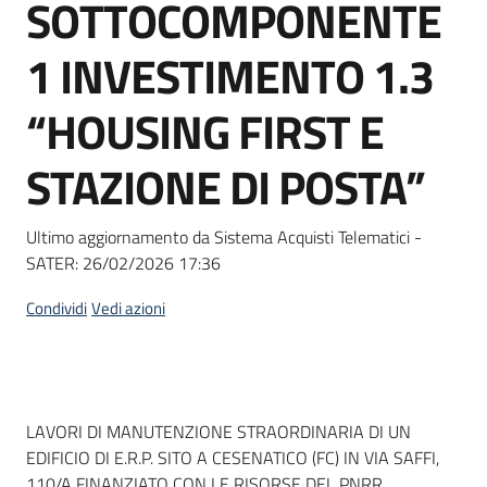
SOTTOCOMPONENTE
Seguici
su
1 INVESTIMENTO 1.3
“HOUSING FIRST E
STAZIONE DI POSTA”
Ultimo aggiornamento da Sistema Acquisti Telematici -
SATER:
26/02/2026 17:36
Condividi
Vedi azioni
Dati del bando
LAVORI DI MANUTENZIONE STRAORDINARIA DI UN
EDIFICIO DI E.R.P. SITO A CESENATICO (FC) IN VIA SAFFI,
110/A FINANZIATO CON LE RISORSE DEL PNRR