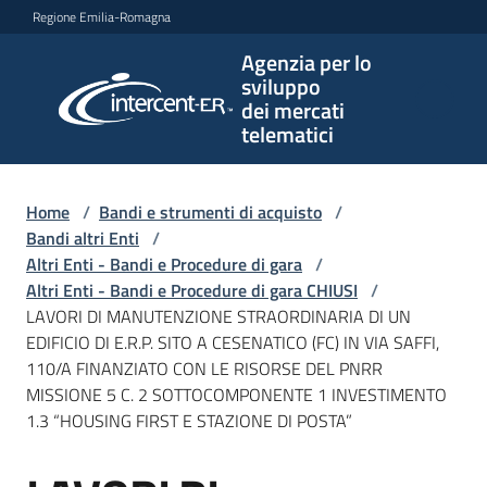
Vai al contenuto
Vai alla navigazione
Vai al footer
Regione Emilia-Romagna
Agenzia per lo
Agenzia
sviluppo
per lo
dei mercati
sviluppo
telematici
dei
mercati
telematici
Home
/
Bandi e strumenti di acquisto
/
Bandi altri Enti
/
Altri Enti - Bandi e Procedure di gara
/
Altri Enti - Bandi e Procedure di gara CHIUSI
/
L'Agenzia
LAVORI DI MANUTENZIONE STRAORDINARIA DI UN
EDIFICIO DI E.R.P. SITO A CESENATICO (FC) IN VIA SAFFI,
110/A FINANZIATO CON LE RISORSE DEL PNRR
MISSIONE 5 C. 2 SOTTOCOMPONENTE 1 INVESTIMENTO
Bandi
1.3 “HOUSING FIRST E STAZIONE DI POSTA”
e
strumenti
di
Salta al contenuto