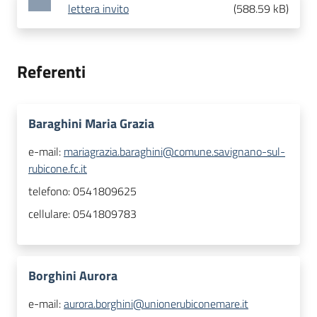
lettera invito
(
588.59 kB
)
Referenti
Baraghini Maria Grazia
e-mail:
mariagrazia.baraghini@comune.savignano-sul-
rubicone.fc.it
telefono:
0541809625
cellulare:
0541809783
Borghini Aurora
e-mail:
aurora.borghini@unionerubiconemare.it