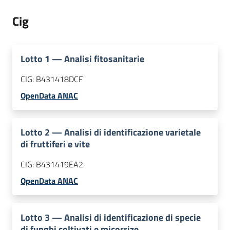
Cig
Lotto
1
—
Analisi fitosanitarie
CIG:
B431418DCF
OpenData ANAC
Lotto
2
—
Analisi di identificazione varietale
di fruttiferi e vite
CIG:
B431419EA2
OpenData ANAC
Lotto
3
—
Analisi di identificazione di specie
di funghi coltivati e micorrize