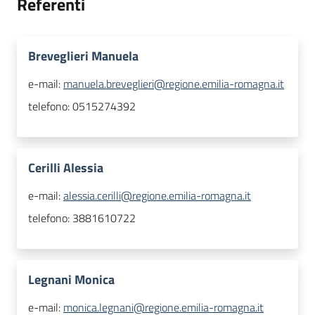
Referenti
Breveglieri Manuela
e-mail:
manuela.breveglieri@regione.emilia-romagna.it
telefono:
0515274392
Cerilli Alessia
e-mail:
alessia.cerilli@regione.emilia-romagna.it
telefono:
3881610722
Legnani Monica
e-mail:
monica.legnani@regione.emilia-romagna.it