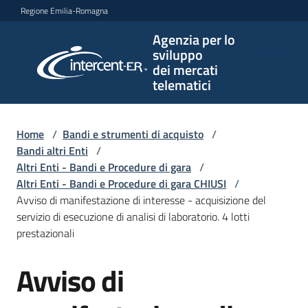
Vai al contenuto
Vai alla navigazione
Vai al footer
Regione Emilia-Romagna
Agenzia per lo
Agenzia
sviluppo
per lo
dei mercati
sviluppo
telematici
dei
mercati
telematici
Home
/
Bandi e strumenti di acquisto
/
Bandi altri Enti
/
Altri Enti - Bandi e Procedure di gara
/
Altri Enti - Bandi e Procedure di gara CHIUSI
/
L'Agenzia
Avviso di manifestazione di interesse - acquisizione del
servizio di esecuzione di analisi di laboratorio. 4 lotti
prestazionali
Bandi
Avviso di
e
Salta al contenuto
strumenti
di