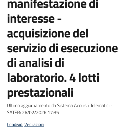
manifestazione di
acquisto
interesse -
Supporto
acquisizione del
servizio di esecuzione
Piattaforme
di analisi di
telematiche
laboratorio. 4 lotti
prestazionali
English
Ultimo aggiornamento da Sistema Acquisti Telematici -
site
SATER:
26/02/2026 17:35
Condividi
Vedi azioni